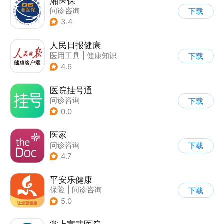
湘医保
问诊咨询
下载
3.4
人民日报健康
医用工具
|
健康知识
下载
|
问诊咨询
4.6
医院挂号通
问诊咨询
下载
0.0
医家
问诊咨询
下载
4.7
平安乐健康
保险
|
问诊咨询
下载
5.0