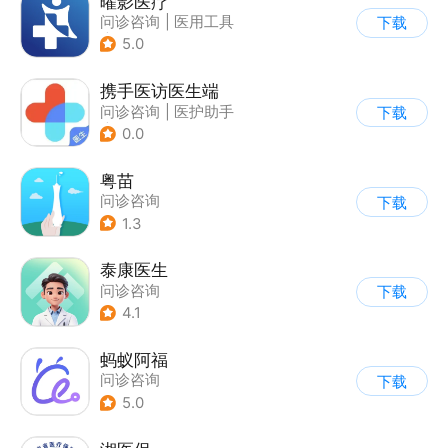
曜影医疗
问诊咨询
|
医用工具
下载
|
医护助手
5.0
携手医访医生端
问诊咨询
|
医护助手
下载
|
医院挂号
0.0
粤苗
问诊咨询
下载
1.3
泰康医生
问诊咨询
下载
4.1
蚂蚁阿福
问诊咨询
下载
5.0