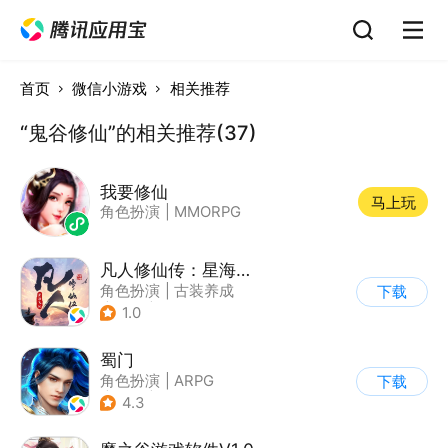
首页
微信小游戏
相关推荐
“鬼谷修仙”的相关推荐(37)
我要修仙
马上玩
角色扮演
|
MMORPG
凡人修仙传：星海飞驰
角色扮演
|
古装养成
下载
|
仙侠
|
剧情
1.0
蜀门
角色扮演
|
ARPG
下载
|
仙侠
|
蜀门
4.3