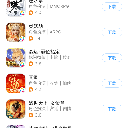
逆水寒
角色扮演
|
MMORPG
下载
|
武侠
|
开放世界
4.0
灵妖劫
角色扮演
|
ARPG
下载
|
仙侠
|
自由交易
1.4
命运-冠位指定
休闲益智
|
卡牌
|
传奇
下载
|
命运
3.8
问道
角色扮演
|
收集
|
仙侠
下载
|
宠物
4.2
盛世天下-女帝篇
角色扮演
|
宫廷
|
剧情
下载
|
腾讯
3.0