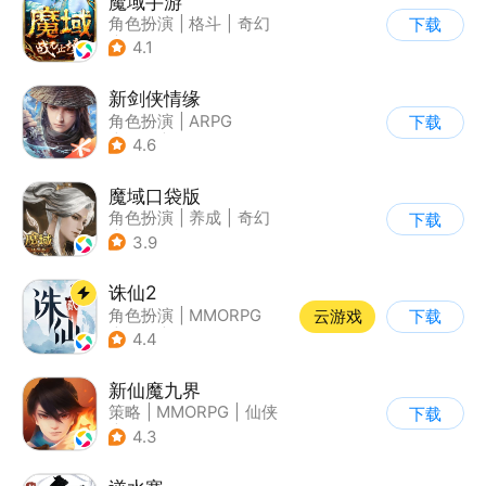
魔域手游
角色扮演
|
格斗
|
奇幻
下载
|
魔域
4.1
新剑侠情缘
角色扮演
|
ARPG
下载
|
武侠
|
剑侠情缘
4.6
魔域口袋版
角色扮演
|
养成
|
奇幻
下载
|
魔域
3.9
诛仙2
角色扮演
|
MMORPG
云游戏
下载
|
仙侠
|
诛仙
4.4
新仙魔九界
策略
|
MMORPG
|
仙侠
下载
|
卡通
4.3