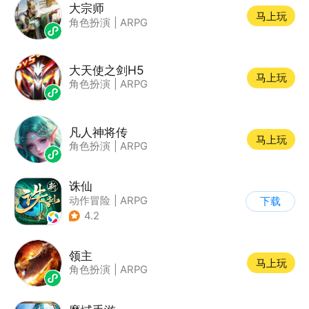
大宗师
马上玩
角色扮演
|
ARPG
大天使之剑H5
马上玩
角色扮演
|
ARPG
凡人神将传
马上玩
角色扮演
|
ARPG
诛仙
动作冒险
|
ARPG
下载
|
仙侠
|
诛仙
4.2
领主
马上玩
角色扮演
|
ARPG