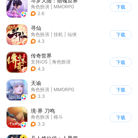
斗罗大陆：猎魂世界
角色扮演
|
MMORPG
下载
|
奇幻
|
斗罗大陆
2.6
寻仙
角色扮演
|
挂机
|
仙侠
下载
|
寻仙
4.3
传奇世界
支持iOS
|
角色扮演
下载
|
ARPG
|
传奇
4.3
天谕
角色扮演
|
MMORPG
下载
|
奇幻
|
开放世界
3.3
境·界 刀鸣
角色扮演
|
格斗
下载
|
动漫改编
|
剧情
3.3