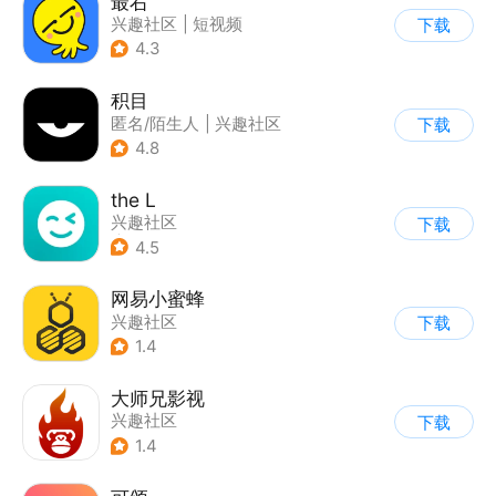
最右
兴趣社区
|
短视频
下载
4.3
积目
匿名/陌生人
|
兴趣社区
下载
4.8
the L
兴趣社区
下载
|
真人娱乐直播
4.5
网易小蜜蜂
兴趣社区
下载
1.4
大师兄影视
兴趣社区
下载
1.4