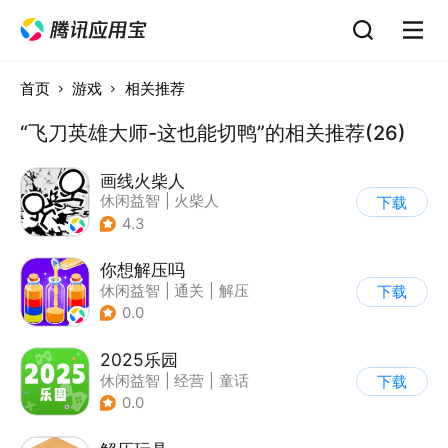
首页
游戏
相关推荐
“飞刀英雄大师-这也能切鸭”的相关推荐(26)
画线火柴人
休闲益智
|
火柴人
下载
|
DIY
4.3
你想解压吗
休闲益智
|
通关
|
解压
下载
|
卡通
0.0
2025乐园
休闲益智
|
经营
|
童话
下载
|
卡通
0.0