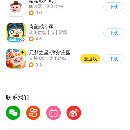
猪猪软件助手
阅读器
|
休闲竞技
下载
0.0
奇葩战斗家
休闲益智
|
io
|
雷霆
下载
4.5
元梦之星-摩尔庄园联动
支持iOS
|
休闲益智
云游戏
下载
|
PvP
|
派对游戏
3.2
联系我们