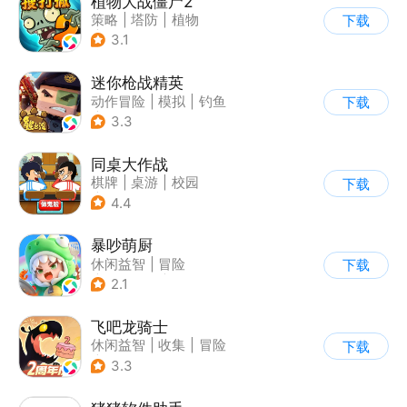
植物大战僵尸2
策略
|
塔防
|
植物
下载
|
植物大战僵尸
3.1
迷你枪战精英
动作冒险
|
模拟
|
钓鱼
下载
|
战术竞技
3.3
同桌大作战
棋牌
|
桌游
|
校园
下载
|
卡通
4.4
暴吵萌厨
休闲益智
|
冒险
下载
|
派对游戏
|
萌系
2.1
飞吧龙骑士
休闲益智
|
收集
|
冒险
下载
|
宠物
3.3