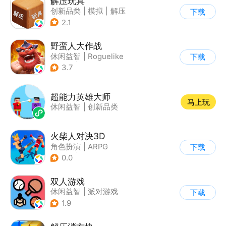
解压玩具
创新品类
|
模拟
|
解压
下载
|
卡通
2.1
野蛮人大作战
休闲益智
|
Roguelike
下载
|
奇幻
|
卡通
3.7
超能力英雄大师
马上玩
休闲益智
|
创新品类
火柴人对决3D
角色扮演
|
ARPG
下载
|
冒险
|
挑战破纪录
0.0
双人游戏
休闲益智
|
派对游戏
下载
1.9