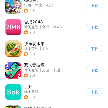
弹弹岛2
策略
|
养成
|
奇幻
下载
|
Q版
4.3
合成2048
休闲益智
|
合成
|
2048
下载
2.0
快乐切水果
休闲益智
|
切削
下载
3.3
双人竞技场
休闲益智
|
桌游
|
卡通
下载
3.4
手开
休闲竞技
下载
5.0