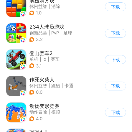
解压消方块
休闲益智
|
消除
下载
1.0
234人球员游戏
创新品类
|
PvP
|
足球
下载
|
千人同屏
3.2
登山赛车2
单机
|
io
|
赛车
下载
|
欧美风
3.1
作死火柴人
休闲益智
|
跑酷
|
卡通
下载
|
62游戏
0.0
动物变形竞赛
动作冒险
|
模拟
下载
|
匹配对战
|
卡通
4.0