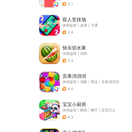
3.7
双人竞技场
休闲益智
|
桌游
|
卡通
3.4
快乐切水果
休闲益智
|
切削
3.3
宾果消消消
休闲益智
|
消除
|
商业
|
宾果消消消
4.0
宝宝小厨房
休闲益智
|
模拟
|
餐厅
|
宝宝巴士
4.3