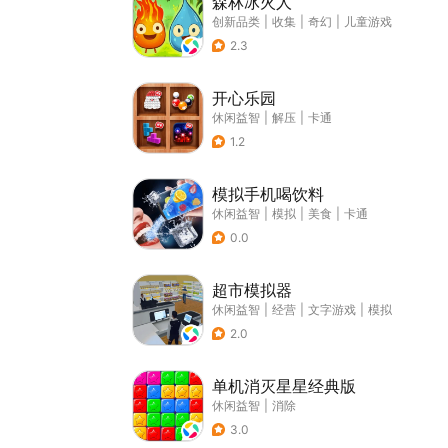
森林冰火人
创新品类
|
收集
|
奇幻
|
儿童游戏
2.3
开心乐园
休闲益智
|
解压
|
卡通
1.2
模拟手机喝饮料
休闲益智
|
模拟
|
美食
|
卡通
0.0
超市模拟器
休闲益智
|
经营
|
文字游戏
|
模拟
2.0
单机消灭星星经典版
休闲益智
|
消除
3.0