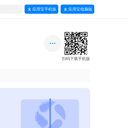
应用宝
手机版
应用宝
电脑版
扫码下载手机版