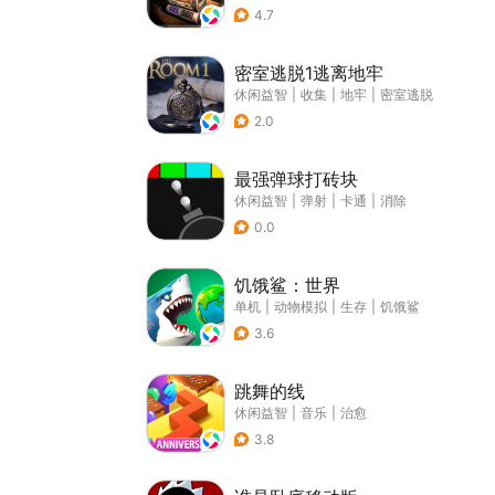
4.7
密室逃脱1逃离地牢
休闲益智
|
收集
|
地牢
|
密室逃脱
2.0
最强弹球打砖块
休闲益智
|
弹射
|
卡通
|
消除
0.0
饥饿鲨：世界
单机
|
动物模拟
|
生存
|
饥饿鲨
3.6
跳舞的线
休闲益智
|
音乐
|
治愈
3.8