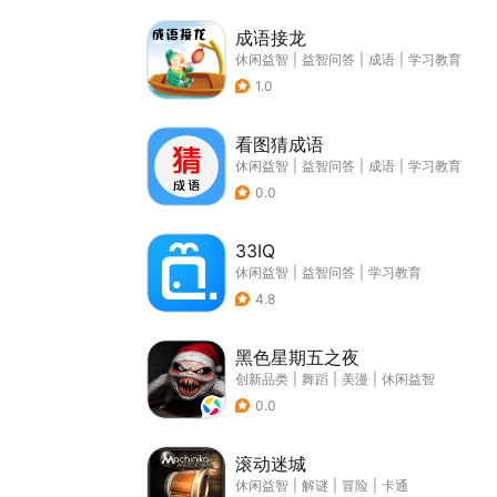
成语接龙
休闲益智
|
益智问答
|
成语
|
学习教育
1.0
看图猜成语
休闲益智
|
益智问答
|
成语
|
学习教育
0.0
33IQ
休闲益智
|
益智问答
|
学习教育
4.8
黑色星期五之夜
创新品类
|
舞蹈
|
美漫
|
休闲益智
0.0
滚动迷城
休闲益智
|
解谜
|
冒险
|
卡通