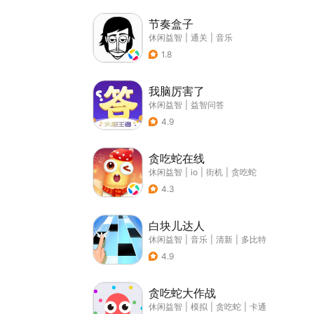
节奏盒子
休闲益智
|
通关
|
音乐
1.8
我脑厉害了
休闲益智
|
益智问答
4.9
贪吃蛇在线
休闲益智
|
io
|
街机
|
贪吃蛇
4.3
白块儿达人
休闲益智
|
音乐
|
清新
|
多比特
4.9
贪吃蛇大作战
休闲益智
|
模拟
|
贪吃蛇
|
卡通