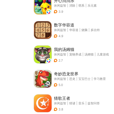
开心消消乐
休闲益智
|
消除
|
萌系
|
乐元素
3.9
数字华容道
休闲益智
|
华容道
|
烧脑
|
多比特
4.9
我的汤姆猫
休闲益智
|
宠物养成
|
汤姆猫
|
儿童游戏
2.7
奇妙恐龙世界
休闲益智
|
恐龙
|
宝宝巴士
|
学习教育
5.0
猜歌王者
休闲益智
|
猜谜
|
音乐
|
益智问答
3.8