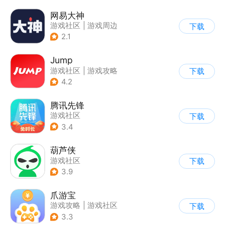
网易大神
游戏社区
|
游戏周边
下载
2.1
Jump
游戏社区
|
游戏攻略
下载
|
游戏交易
|
游戏周边
4.2
腾讯先锋
游戏社区
下载
3.4
葫芦侠
游戏社区
下载
3.9
爪游宝
游戏攻略
|
游戏社区
下载
3.3