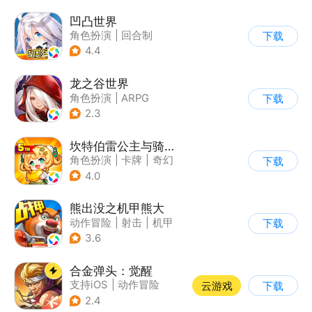
凹凸世界
角色扮演
|
回合制
下载
|
动漫改编
|
凹凸世界
4.4
龙之谷世界
角色扮演
|
ARPG
下载
|
奇幻
|
开放世界
2.3
坎特伯雷公主与骑士唤醒冠军之剑的奇幻冒险
角色扮演
|
卡牌
|
奇幻
下载
|
剧情
4.0
熊出没之机甲熊大
动作冒险
|
射击
|
机甲
下载
|
熊出没
3.6
合金弹头：觉醒
支持iOS
|
动作冒险
云游戏
下载
|
射击
|
街机
2.4