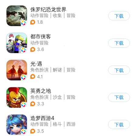
侏罗纪恐龙世界
动作冒险
|
收集
|
冒险
下载
|
写实
1.8
都市侠客
动作冒险
下载
|
第一人称射击
|
冒险
3.6
|
开放世界
光·遇
角色扮演
|
解谜
|
冒险
下载
|
开放世界
4.1
英勇之地
角色扮演
|
沙盒
|
冒险
下载
|
steam游戏
3.3
造梦西游4
动作冒险
|
格斗
|
西游
下载
|
横版过关
3.5