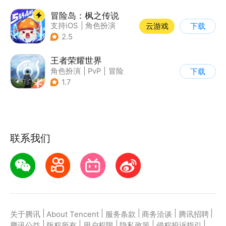
冒险岛：枫之传说
支持iOS
|
角色扮演
云游戏
下载
|
放置
|
冒险
2.5
王者荣耀世界
角色扮演
|
PvP
|
冒险
下载
|
开放世界
1.7
联系我们
|
|
|
|
|
关于腾讯
About Tencent
服务条款
商务洽谈
腾讯招聘
|
|
|
|
|
腾讯公益
版权所有
用户权限
隐私政策
侵权投诉指引