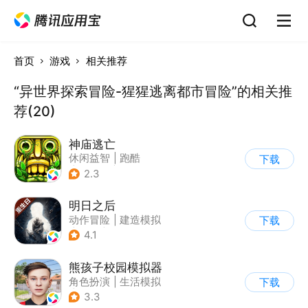
首页
游戏
相关推荐
“异世界探索冒险-猩猩逃离都市冒险”的相关推
荐(20)
神庙逃亡
休闲益智
|
跑酷
下载
|
欧美风
|
创梦天地
2.3
明日之后
动作冒险
|
建造模拟
下载
|
丧尸
|
明日之后
4.1
熊孩子校园模拟器
角色扮演
|
生活模拟
下载
|
写实
3.3