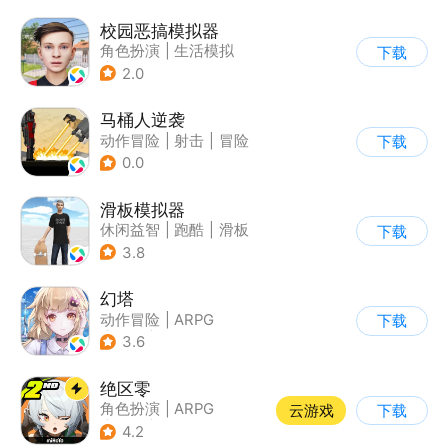
校园恶搞模拟器
角色扮演
|
生活模拟
下载
|
写实
2.0
马桶人逆袭
动作冒险
|
射击
|
冒险
下载
|
像素风
0.0
滑板模拟器
休闲益智
|
跑酷
|
滑板
下载
|
卡通
3.8
幻塔
动作冒险
|
ARPG
下载
|
奇幻
|
开放世界
3.6
绝区零
角色扮演
|
ARPG
云游戏
下载
|
冒险
|
美少女
4.2