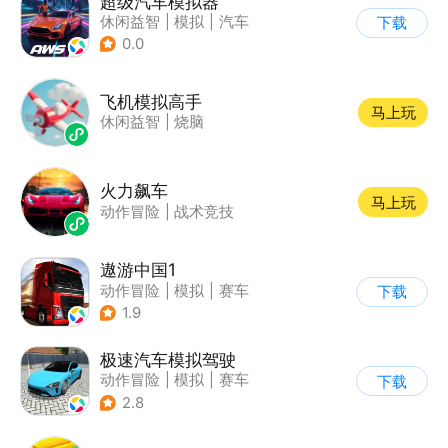
超级汽车模拟器
休闲益智
|
模拟
|
汽车
下载
|
卡通
0.0
飞机模拟高手
马上玩
休闲益智
|
烧脑
火力飙车
马上玩
动作冒险
|
战术竞技
遨游中国1
动作冒险
|
模拟
|
赛车
下载
|
写实
1.9
极速汽车模拟驾驶
动作冒险
|
模拟
|
赛车
下载
|
漂移
2.8