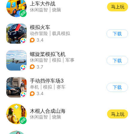
上车大作战
马上玩
休闲益智
|
烧脑
模拟火车
动作冒险
|
载具模拟
下载
|
写实
3.4
螺旋桨模拟飞机
休闲益智
|
模拟
|
军事
下载
|
剧情
3.7
手动挡停车场3
单机
|
模拟
|
赛车
下载
|
开放世界
3.4
木棍人合成山海
马上玩
休闲益智
|
烧脑