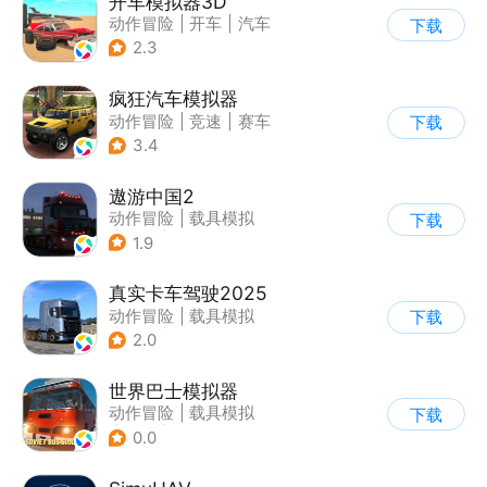
开车模拟器3D
动作冒险
|
开车
|
汽车
下载
|
卡通
2.3
疯狂汽车模拟器
动作冒险
|
竞速
|
赛车
下载
|
开放世界
3.4
遨游中国2
动作冒险
|
载具模拟
下载
|
汽车
|
写实
1.9
真实卡车驾驶2025
动作冒险
|
载具模拟
下载
|
汽车
|
写实
2.0
世界巴士模拟器
动作冒险
|
载具模拟
下载
|
汽车
|
写实
0.0