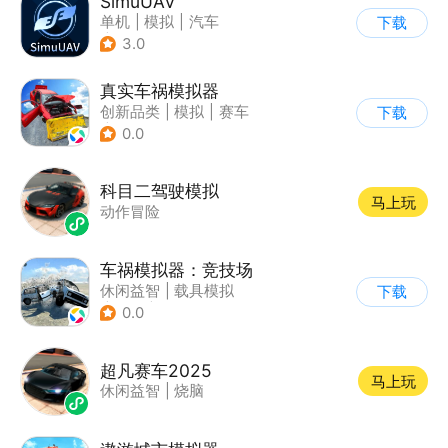
SimuUAV
单机
|
模拟
|
汽车
下载
|
烧脑
3.0
真实车祸模拟器
创新品类
|
模拟
|
赛车
下载
|
卡通
0.0
科目二驾驶模拟
马上玩
动作冒险
车祸模拟器：竞技场
休闲益智
|
载具模拟
下载
|
赛车
|
脑洞
0.0
超凡赛车2025
马上玩
休闲益智
|
烧脑