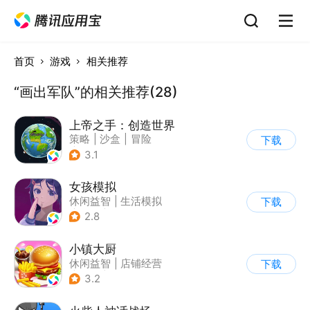
首页
游戏
相关推荐
“画出军队”的相关推荐(28)
上帝之手：创造世界
策略
|
沙盒
|
冒险
下载
|
卡通
3.1
女孩模拟
休闲益智
|
生活模拟
下载
|
校园
|
卡通
2.8
小镇大厨
休闲益智
|
店铺经营
下载
|
美食
|
卡通
3.2