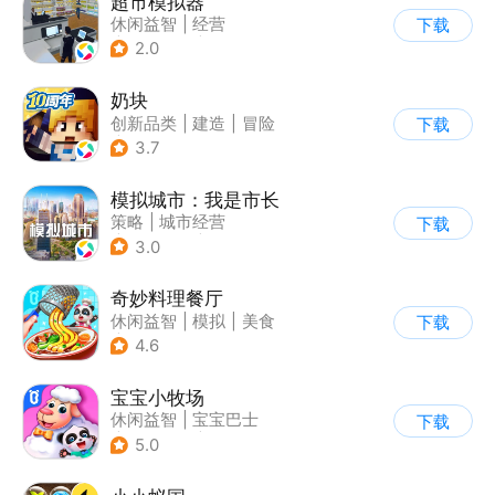
超市模拟器
休闲益智
|
经营
下载
|
文字游戏
|
模拟
2.0
奶块
创新品类
|
建造
|
冒险
下载
|
开放世界
3.7
模拟城市：我是市长
策略
|
城市经营
下载
|
模拟城市
|
开放世界
3.0
奇妙料理餐厅
休闲益智
|
模拟
|
美食
下载
|
宝宝巴士
4.6
宝宝小牧场
休闲益智
|
宝宝巴士
下载
|
学习教育
|
儿童游戏
5.0