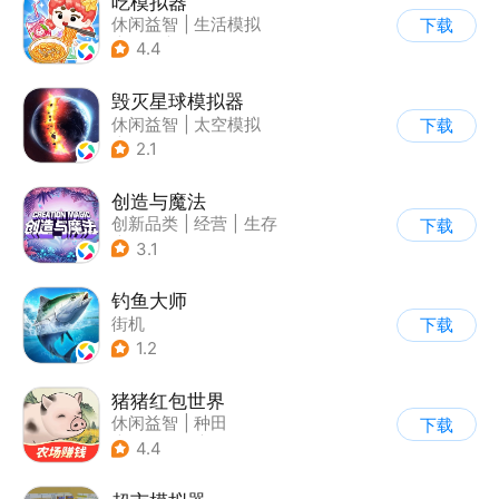
吃模拟器
休闲益智
|
生活模拟
下载
|
美食
|
卡通
4.4
毁灭星球模拟器
休闲益智
|
太空模拟
下载
|
太空
2.1
创造与魔法
创新品类
|
经营
|
生存
下载
|
开放世界
3.1
钓鱼大师
街机
下载
1.2
猪猪红包世界
休闲益智
|
种田
下载
|
田园生活
|
积分网赚
4.4