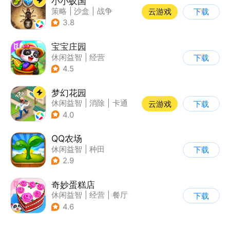
小小蚁国
策略
|
沙盒
|
战争
云游戏
下载
|
写实
3.8
宝宝庄园
休闲益智
|
经营
下载
|
田园生活
|
宝宝巴士
4.5
梦幻花园
休闲益智
|
消除
|
卡通
云游戏
下载
|
创梦天地
4.0
QQ农场
休闲益智
|
种田
下载
|
田园生活
|
卡通
2.9
奇妙蛋糕店
休闲益智
|
经营
|
餐厅
下载
|
宝宝巴士
4.6