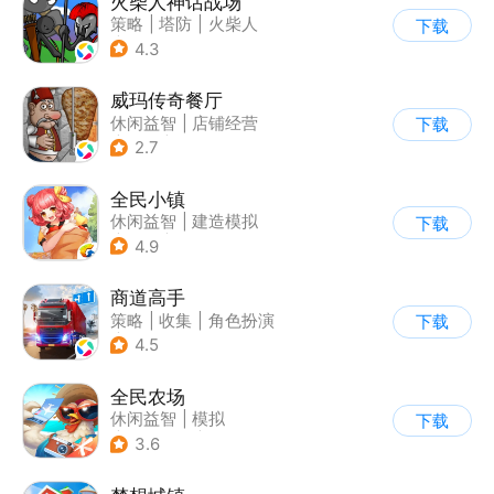
火柴人神话战场
策略
|
塔防
|
火柴人
下载
|
休闲益智
4.3
威玛传奇餐厅
休闲益智
|
店铺经营
下载
|
美食
|
卡通
2.7
全民小镇
休闲益智
|
建造模拟
下载
|
卡通
|
腾讯
4.9
商道高手
策略
|
收集
|
角色扮演
下载
|
模拟
4.5
全民农场
休闲益智
|
模拟
下载
|
田园生活
|
卡通
3.6