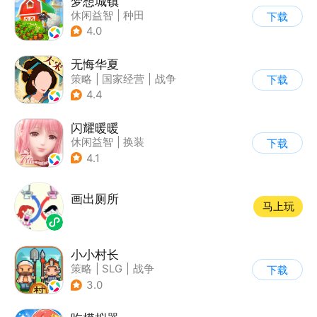
梦想城镇
休闲益智
|
种田
下载
|
田园生活
|
中国风
4.0
无悔华夏
策略
|
国家经营
|
战争
下载
|
中国风
4.4
闪耀暖暖
休闲益智
|
换装
下载
|
美少女
|
二次元
4.1
画出厕所
马上玩
小小村长
策略
|
SLG
|
战争
下载
|
像素风
3.0