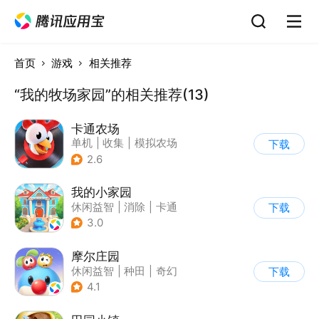
首页
游戏
相关推荐
“我的牧场家园”的相关推荐(13)
卡通农场
单机
|
收集
|
模拟农场
下载
|
卡通
2.6
我的小家园
休闲益智
|
消除
|
卡通
下载
|
收集
3.0
摩尔庄园
休闲益智
|
种田
|
奇幻
下载
|
摩尔庄园
4.1