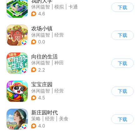
我的大学
休闲益智
|
模拟
|
卡通
下载
|
九游
4.6
农场小镇
休闲益智
|
经营
下载
|
田园生活
|
清新
0.0
向往的生活
休闲益智
|
种田
下载
|
影视改编
|
治愈
2.2
宝宝庄园
休闲益智
|
经营
下载
|
田园生活
|
宝宝巴士
4.5
新庄园时代
策略
|
经营
|
美食
下载
|
自由交易
4.0