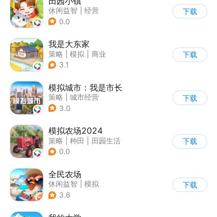
田园小镇
休闲益智
|
经营
下载
|
田园生活
|
剧情
0.0
我是大东家
策略
|
模拟
|
商业
下载
|
卡通
3.1
模拟城市：我是市长
策略
|
城市经营
下载
|
模拟城市
|
开放世界
3.0
模拟农场2024
策略
|
种田
|
田园生活
下载
|
写实
0.0
全民农场
休闲益智
|
模拟
下载
|
田园生活
|
卡通
3.6