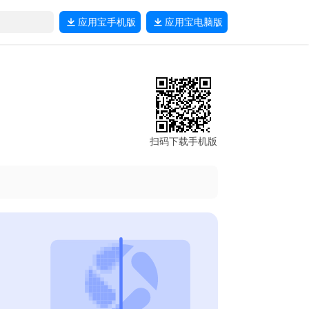
应用宝
手机版
应用宝
电脑版
扫码下载手机版