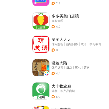
2.8
多多买菜门店端
商家管理
4.0
脑洞大大大
休闲益智
|
益智问答
|
成语
|
学习教育
0.0
谜题大陆
休闲益智
|
SLG
|
三七
|
策略
4.4
大丰收农服
返利
|
农产品商城
5.0