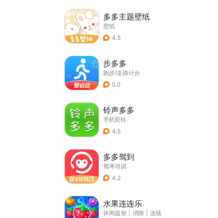
多多主题壁纸
壁纸
4.5
步多多
跑步/走路计步
5.0
铃声多多
手机彩铃
4.5
多多驾到
驾考培训
4.2
水果连连乐
休闲益智
|
消除
|
连线