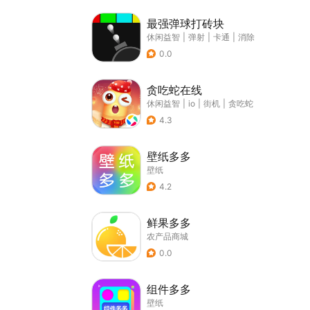
最强弹球打砖块
休闲益智
|
弹射
|
卡通
|
消除
0.0
贪吃蛇在线
休闲益智
|
io
|
街机
|
贪吃蛇
4.3
壁纸多多
壁纸
4.2
鲜果多多
农产品商城
0.0
组件多多
壁纸