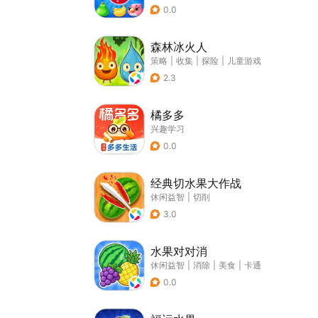
0.0
森林冰火人
策略
|
收集
|
探险
|
儿童游戏
2.3
橘多多
兴趣学习
0.0
经典切水果大作战
休闲益智
|
切削
3.0
水果对对消
休闲益智
|
消除
|
美食
|
卡通
0.0