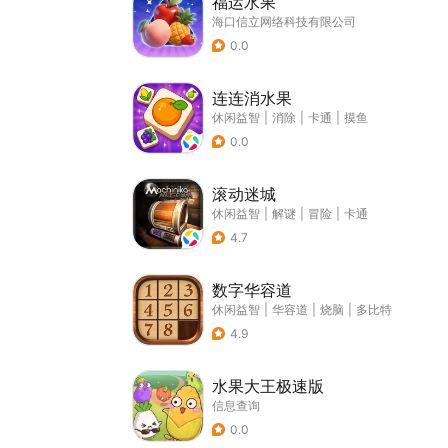
福运水果
海口信立网络科技有限公司
0.0
连连消水果
休闲益智
|
消除
|
卡通
|
摸鱼
0.0
滚动迷城
休闲益智
|
解谜
|
冒险
|
卡通
4.7
数字华容道
休闲益智
|
华容道
|
烧脑
|
多比特
4.9
水果大王极速版
信息查询
0.0