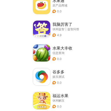
水果通
农产品商城
0.0
我脑厉害了
休闲益智
|
益智问答
4.9
水果大丰收
信息查询
0.0
谷多多
娱乐测试
0.0
福运水果
休闲解压
0.0