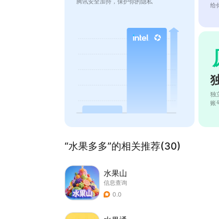
腾讯安全加持，保护你的隐私
给
独
账
“水果多多”的相关推荐(30)
水果山
信息查询
0.0