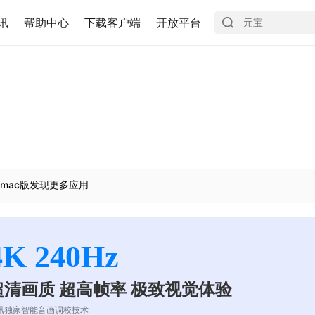
讯
帮助中心
下载客户端
开放平台
mac版发现更多应用
4K 240Hz
超清画质 超高帧率 极致视觉体验
讯独家智能音画调校技术