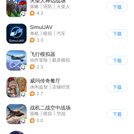
火柴人神话战场
策略
|
塔防
|
火柴人
下载
|
休闲益智
4.3
SimuUAV
单机
|
模拟
|
汽车
下载
|
烧脑
3.0
飞行模拟器
动作冒险
|
载具模拟
下载
|
飞机
|
写实
2.3
威玛传奇餐厅
休闲益智
|
店铺经营
下载
|
美食
|
卡通
2.7
战机二战空中战场
策略
|
模拟
|
空战
下载
|
写实
0.0