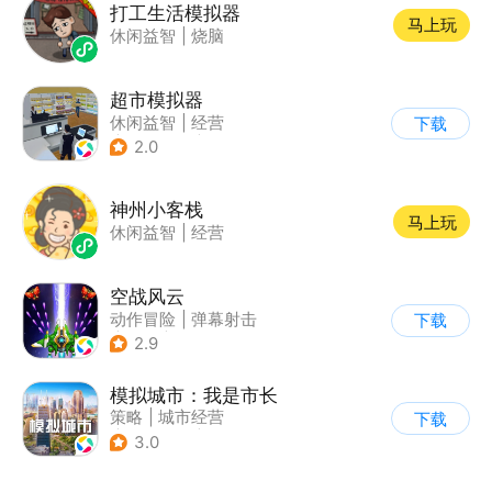
打工生活模拟器
马上玩
休闲益智
|
烧脑
超市模拟器
休闲益智
|
经营
下载
|
文字游戏
|
模拟
2.0
神州小客栈
马上玩
休闲益智
|
经营
空战风云
动作冒险
|
弹幕射击
下载
|
科幻
|
怀旧
2.9
模拟城市：我是市长
策略
|
城市经营
下载
|
模拟城市
|
开放世界
3.0