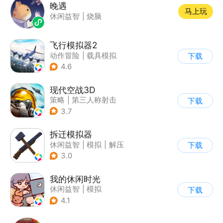
晚遇
马上玩
休闲益智
|
烧脑
飞行模拟器2
动作冒险
|
载具模拟
下载
|
飞机
|
写实
4.6
现代空战3D
策略
|
第三人称射击
下载
|
军事
|
战术竞技
3.7
拆迁模拟器
休闲益智
|
模拟
|
解压
下载
|
卡通
3.0
我的休闲时光
休闲益智
|
模拟
下载
4.1