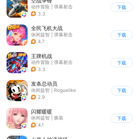
空战争锋
动作冒险
|
弹幕射击
下载
|
空战
|
写实
3.3
全民飞机大战
休闲益智
|
弹幕射击
下载
|
飞机
|
卡通
4.7
王牌机战
动作冒险
|
弹幕射击
下载
|
空战
|
雷电战机
3.3
发条总动员
休闲益智
|
Roguelike
下载
|
冒险
|
沐瞳
2.9
闪耀暖暖
休闲益智
|
换装
下载
|
美少女
|
二次元
4.1