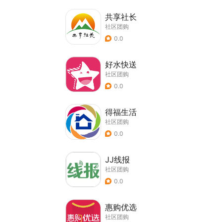
共享社长
社区团购
0.0
好水快送
社区团购
0.0
得福生活
社区团购
0.0
JJ线报
社区团购
0.0
惠购优选
社区团购