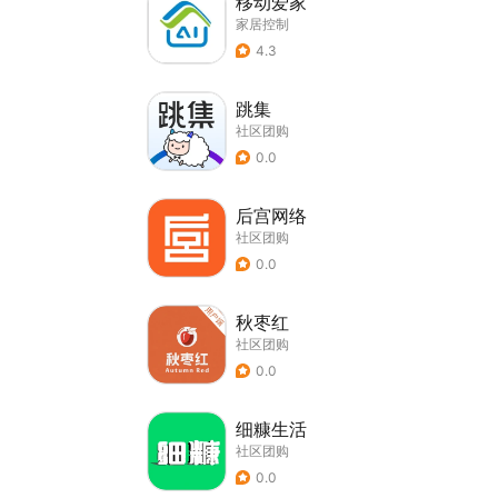
移动爱家
家居控制
4.3
跳集
社区团购
0.0
后宫网络
社区团购
0.0
秋枣红
社区团购
0.0
细糠生活
社区团购
0.0