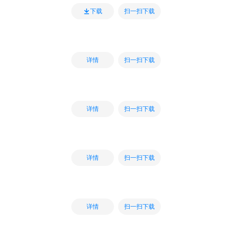
扫一扫下载
下载
扫一扫下载
详情
扫一扫下载
详情
扫一扫下载
详情
扫一扫下载
详情