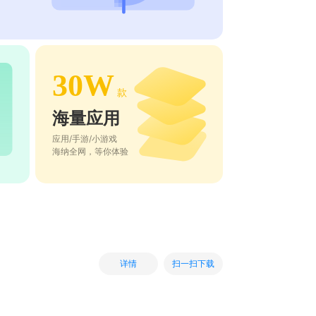
30W
款
海量应用
应用/手游/小游戏
海纳全网，等你体验
扫一扫下载
详情