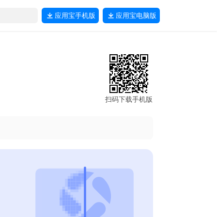
应用宝
手机版
应用宝
电脑版
扫码下载手机版