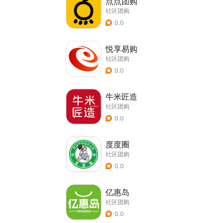
点点团购
社区团购
0.0
悦享易购
社区团购
0.0
牛米匠造
社区团购
0.0
度度圈
社区团购
0.0
亿惠岛
社区团购
0.0