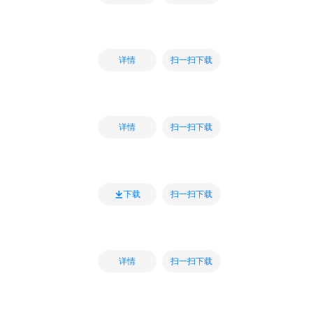
扫一扫下载
详情
扫一扫下载
详情
扫一扫下载
下载
扫一扫下载
详情