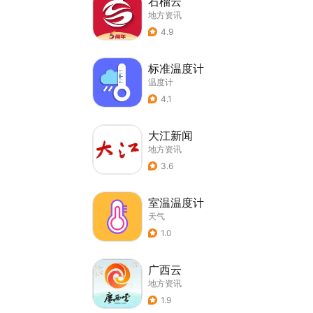
石榴云
地方资讯
4.9
标准温度计
温度计
4.1
大江新闻
地方资讯
3.6
室温温度计
天气
1.0
广西云
地方资讯
1.9