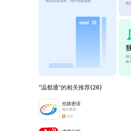
腾讯安全加持，保护你的隐私
给
独
账
“温都通”的相关推荐(26)
丝路密语
地方资讯
0.0