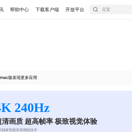
讯
帮助中心
下载客户端
开放平台
mac版发现更多应用
4K 240Hz
超清画质 超高帧率 极致视觉体验
讯独家智能音画调校技术