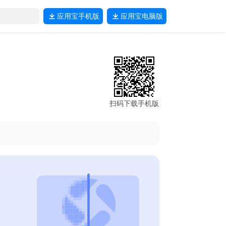
应用宝
手机版
应用宝
电脑版
扫码下载手机版