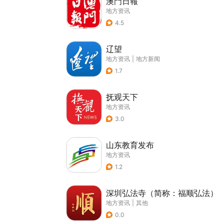
澳門日報
地方资讯
4.5
辽望
地方资讯
|
地方新闻
1.7
抚观天下
地方资讯
3.0
山东教育发布
地方资讯
1.2
深圳弘法寺（简称：福顺弘法）
地方资讯
|
其他
0.0