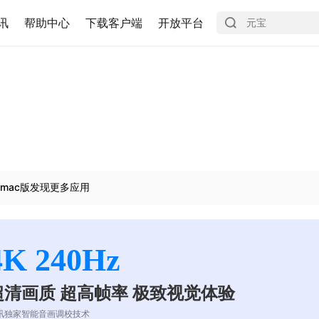
讯
帮助中心
下载客户端
开放平台
mac版发现更多应用
4K 240Hz
超清画质 超高帧率 极致视觉体验
讯独家智能音画调校技术