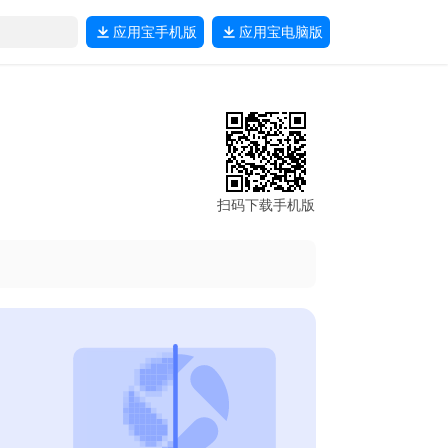
应用宝
手机版
应用宝
电脑版
扫码下载手机版