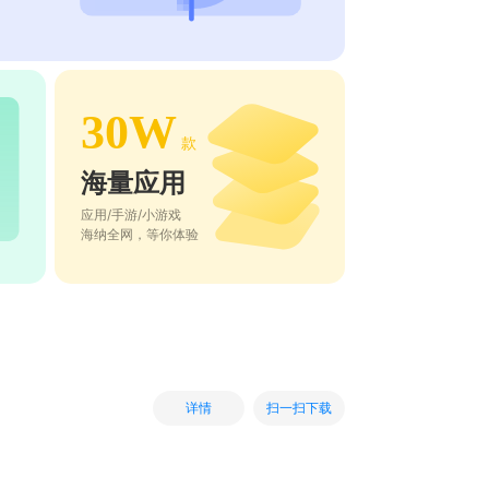
30W
款
海量应用
应用/手游/小游戏
海纳全网，等你体验
扫一扫下载
详情