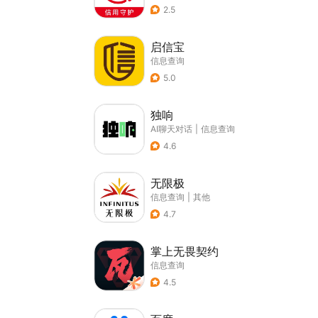
2.5
启信宝
信息查询
5.0
独响
AI聊天对话
|
信息查询
4.6
无限极
信息查询
|
其他
4.7
掌上无畏契约
信息查询
4.5