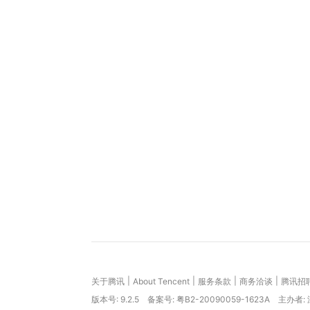
四、 如何使用「律动二胡调音器」
1. 环境准备：尽量在相对安静的环境下进行调音。
2. 开启应用：打开「律动二胡调音器」APP，允
3. 选择模式：进入主调音界面，确认模式为“二胡（D
|
|
|
|
关于腾讯
About Tencent
服务条款
商务洽谈
腾讯招
版本号:
9.2.5
备案号: 粤B2-20090059-1623A
主办者: