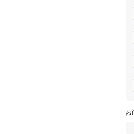
度范围，支持从常见4/4、3/4、2/4拍到复杂如6/8、7/8拍等
练习需求。
多种打点音色，并可自定义第一拍的强重音，帮助您更好地培养节
预设：针对二胡初学者最常接触的调式，提供完整的音阶音高参考。练
音高，助您进行音准校对，高效建立正确的音高概念。
z，您还可以根据乐队或特殊曲目的需要，自定义基准频率（如
重要性。应用提供一次性解锁的“专业版”，即可享受永久去除所有
。
丝竹等中国传统文化元素，视觉清新典雅，操作流畅自然，为您带来
和节奏基础，避免“从一开始就跑偏”，是您入门路上最耐心的启蒙
热
学生的乐器进行调音，规范教学标准，提高课堂效率。
快速校音保障。丰富的曲库和节拍器功能，能满足您日常精进和排
团音高一致，实现和谐完美的合奏效果。