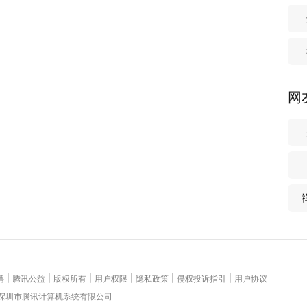
许应用使用麦克风权限。
-A）”。
网
|
|
|
|
|
|
聘
腾讯公益
版权所有
用户权限
隐私政策
侵权投诉指引
用户协议
 深圳市腾讯计算机系统有限公司