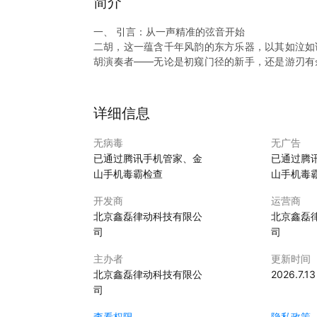
简介
一、 引言：从一声精准的弦音开始
二胡，这一蕴含千年风韵的东方乐器，以其如泣如
胡演奏者——无论是初窥门径的新手，还是游刃有
却至关重要的步骤：调音。
“千日胡琴百日箫”，调音的准确与否，直接决定了
理调音器携带不便，而通用的乐器调音软件又往往
详细信息
正是洞察到这一痛点，我们倾心打造了「律动二胡
学习于一体的智能移动应用。它不仅是您口袋里的
无病毒
无广告
调的尴尬，从一声最纯正、最精准的弦音开始，奏
已通过腾讯手机管家、金
已通过腾
二、 核心功能亮点
山手机毒霸检查
山手机毒
1. 极速精准的智能调音
* 专属二胡模式：深度适配二胡内外弦（D-A）
开发商
运营商
* 高精度算法：采用先进的FFT（快速傅里叶变
北京鑫磊律动科技有限公
北京鑫磊
差范围控制在1音分以内，达到专业演奏级标准。
司
司
* 智能降噪与过滤：即使在略有嘈杂的环境中，也
定性与可靠性。
主办者
更新时间
* 可视化交互界面：简洁直观的指针式表盘设计，
北京鑫磊律动科技有限公
2026.7.13
高）。您只需轻拨琴弦，应用便会实时显示当前
司
轴，直至指针稳稳定格在中央绿色区域。
2. 多维度的节拍器
查看权限
隐私政策