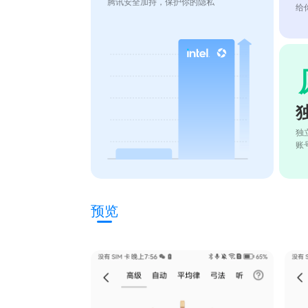
腾讯安全加持，保护你的隐私
给
独
账
预览