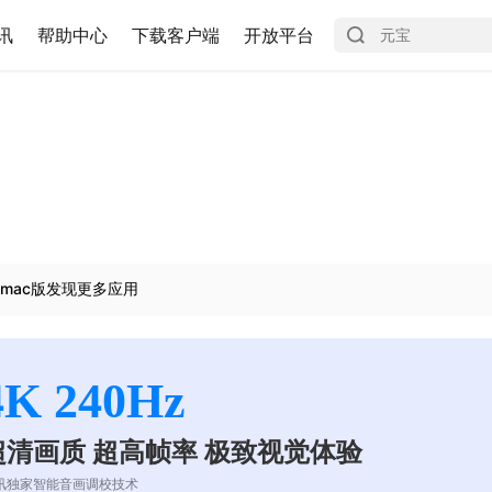
讯
帮助中心
下载客户端
开放平台
mac版发现更多应用
4K 240Hz
超清画质 超高帧率 极致视觉体验
讯独家智能音画调校技术