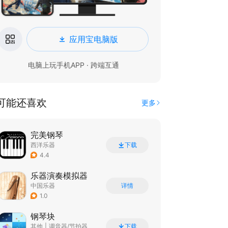
应用宝电脑版
电脑上玩手机APP · 跨端互通
可能还喜欢
更多
完美钢琴
西洋乐器
下载
4.4
乐器演奏模拟器
中国乐器
详情
1.0
钢琴块
其他
|
调音器/节拍器
下载