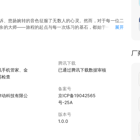
诉、悠扬婉转的音色征服了无数人的心灵。然而，对于每一位二
余的大师——旅程的起点与每一次练习的基石，都始于一个简单
展开
练习的效果与音乐的美感。传统的音笛、双簧管校音费时费力，物
无法精准适配二胡的特殊需求。
厂
调音器」—— 一款专为二胡而生，集精准调音、节拍训练、乐理
调音大师，更是您迈向更高艺术境界的忠实伙伴。让我们告别跑
腾讯下载
响每一个动人的乐章。
讯手机管家、金
已通过腾讯下载数据审核
霸检查
标准音高，一键切换，直达目标，无需在众多乐器模式中繁琐寻找。
备案号
换）音频分析技术，对采集到的声音进行高速处理，灵敏度极高，误
律动科技有限公
京ICP备19042565
号-25A
能有效过滤背景噪音，精准捕捉琴弦振动频率，确保调音结果的稳
版本号
配以醒目的颜色提示（红色偏左偏低，绿色居中准确，红色偏右偏
1.0.0
音高，并通过指针的动态摆动和数字反馈，直观地指导您旋转琴