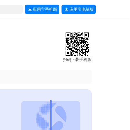
应用宝
手机版
应用宝
电脑版
扫码下载手机版