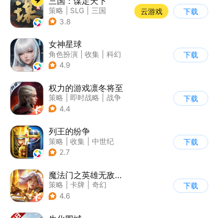
三国：谋定天下
策略
|
SLG
|
三国
云游戏
下载
|
中国风
3.8
女神星球
角色扮演
|
收集
|
科幻
下载
|
捏脸
4.9
权力的游戏凛冬将至
策略
|
即时战略
|
战争
下载
|
权利的游戏
4.4
列王的纷争
策略
|
收集
|
中世纪
下载
|
欧美风
2.7
魔法门之英雄无敌：战争纪元
策略
|
卡牌
|
奇幻
下载
|
英雄无敌
4.6