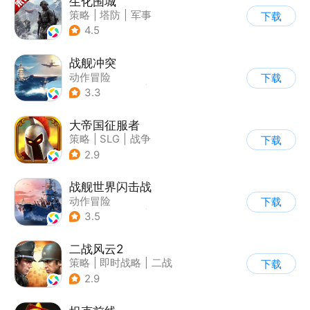
生化围城
策略
|
塔防
|
军事
下载
|
废土
4.5
战舰冲突
动作冒险
下载
|
第三人称射击
|
军事
3.3
|
5v5
大帝国征服者
策略
|
SLG
|
战争
下载
|
帝国时代
2.9
战舰世界闪击战
动作冒险
下载
|
第三人称射击
|
战争
3.5
|
战舰世界
二战风云2
策略
|
即时战略
|
二战
下载
|
写实
2.9