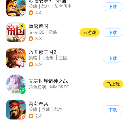
欧陆战争5：帝国
策略
|
战棋
|
架空历史
下载
|
欧陆战争
4.4
重返帝国
支持iOS
|
策略
云游戏
下载
|
即时战略
|
中世纪
3.3
放开那三国2
策略
|
回合制
|
三国
下载
|
Q版
3.9
完美世界诸神之战
马上玩
角色扮演
|
MMORPG
海岛奇兵
策略
|
养成
|
战争
下载
|
Q版
2.4