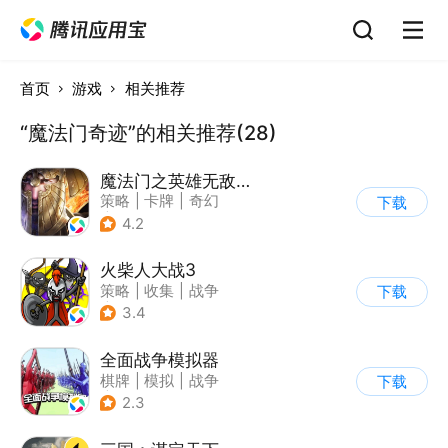
首页
游戏
相关推荐
“魔法门奇迹”的相关推荐(28)
魔法门之英雄无敌：王朝
策略
|
卡牌
|
奇幻
下载
|
英雄无敌
4.2
火柴人大战3
策略
|
收集
|
战争
下载
|
火柴人
3.4
全面战争模拟器
棋牌
|
模拟
|
战争
下载
|
像素风
2.3