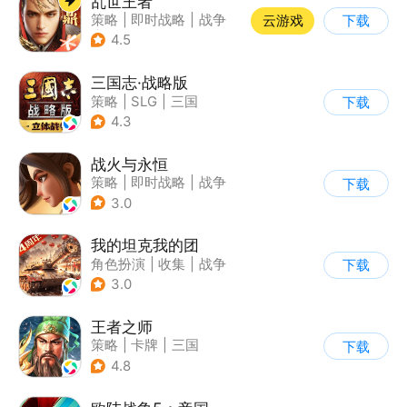
乱世王者
策略
|
即时战略
|
战争
云游戏
下载
|
中国风
4.5
三国志·战略版
策略
|
SLG
|
三国
下载
|
三国志
4.3
战火与永恒
策略
|
即时战略
|
战争
下载
|
欧美风
3.0
我的坦克我的团
角色扮演
|
收集
|
战争
下载
|
战术竞技
3.0
王者之师
策略
|
卡牌
|
三国
下载
|
中国风
4.8