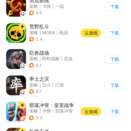
坦克前线
策略
|
卡牌
|
一战
下载
|
战术竞技
4.5
荒野乱斗
策略
|
MOBA
|
枪战
云游戏
下载
|
3v3
3.4
巨兽战场
策略
|
即时战略
|
恐龙
下载
|
卡牌
3.1
率土之滨
策略
|
SLG
|
三国
下载
|
中国风
4.1
部落冲突：皇室战争
策略
|
卡牌
|
部落冲突
云游戏
下载
|
卡通
3.3