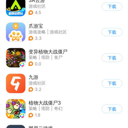
3A云游
游戏社区
下载
4.5
爪游宝
游戏攻略
|
游戏社区
下载
3.3
变异植物大战僵尸
策略
|
塔防
|
丧尸
下载
|
卡通
0.0
九游
游戏社区
下载
3.2
植物大战僵尸3
策略
|
塔防
|
奇幻
下载
|
开放世界
1.8