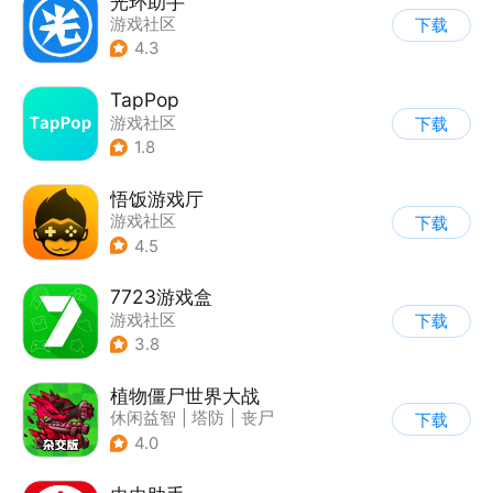
光环助手
游戏社区
下载
4.3
TapPop
游戏社区
下载
1.8
悟饭游戏厅
游戏社区
下载
4.5
7723游戏盒
游戏社区
下载
3.8
植物僵尸世界大战
休闲益智
|
塔防
|
丧尸
下载
|
卡通
4.0