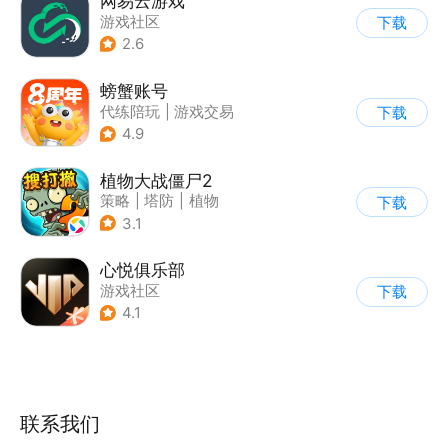
网易云游戏
游戏社区
下载
2.6
螃蟹账号
代练陪玩
|
游戏交易
下载
|
游戏社区
4.9
植物大战僵尸2
策略
|
塔防
|
植物
下载
|
植物大战僵尸
3.1
心悦俱乐部
游戏社区
下载
4.1
联系我们