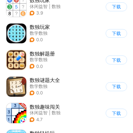
数独玩家
休闲益智
|
数独
下载
3.9
数独玩家
数学数独
下载
0.0
数独解题册
数学数独
下载
0.0
数独谜题大全
数学数独
下载
0.0
数独趣味闯关
休闲益智
|
数独
下载
|
云步互娱
4.7