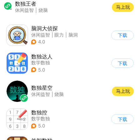
数独王者
马上玩
休闲益智
|
烧脑
脑洞大侦探
休闲益智
|
眼力
|
脑洞
下载
|
卡通
4.0
数独达人
数学数独
下载
5.0
数独星空
马上玩
休闲益智
|
烧脑
数独控
数学数独
下载
5.0