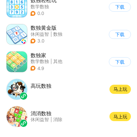
数独轻松玩
数学数独
下载
0.0
数独黄金版
休闲益智
|
数独
下载
3.0
数独家
数学数独
|
其他
下载
4.9
高玩数独
马上玩
消消数独
马上玩
休闲益智
|
消除