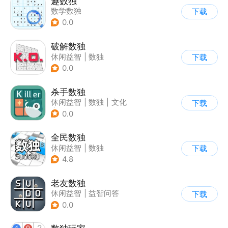
趣数独
数学数独
下载
0.0
破解数独
休闲益智
|
数独
下载
0.0
杀手数独
休闲益智
|
数独
|
文化
下载
|
学习教育
0.0
全民数独
休闲益智
|
数独
下载
|
学习教育
4.8
老友数独
休闲益智
|
益智问答
下载
|
推理
|
烧脑
0.0