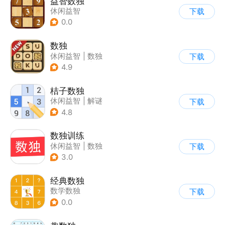
益智数独
休闲益智
下载
0.0
数独
休闲益智
|
数独
下载
|
学习教育
|
多比特
4.9
桔子数独
休闲益智
|
解谜
下载
|
学习教育
|
数独
4.8
数独训练
休闲益智
|
数独
下载
3.0
经典数独
数学数独
下载
0.0