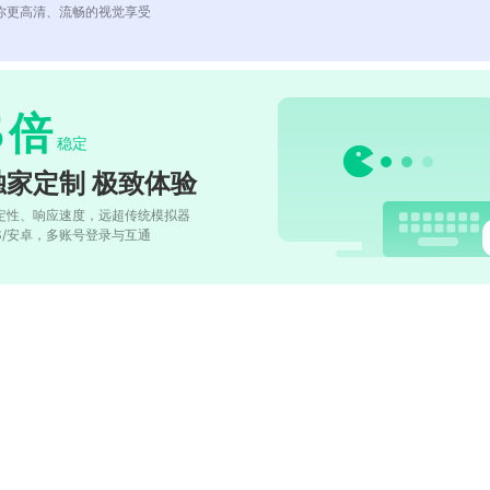
你更高清、流畅的视觉享受
5
倍
稳定
独家定制 极致体验
定性、响应速度，远超传统模拟器
OS/安卓，多账号登录与互通