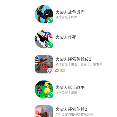
火柴人战争遗产
动作冒险
|
PvP
火柴人作死
火柴人绳索英雄传2
动作冒险
|
射击
|
冒险
|
开放世界
3.3
火柴人纸上战争
休闲益智
|
烧脑
火柴人绳索英雄2
广州合游网络科技有限公司