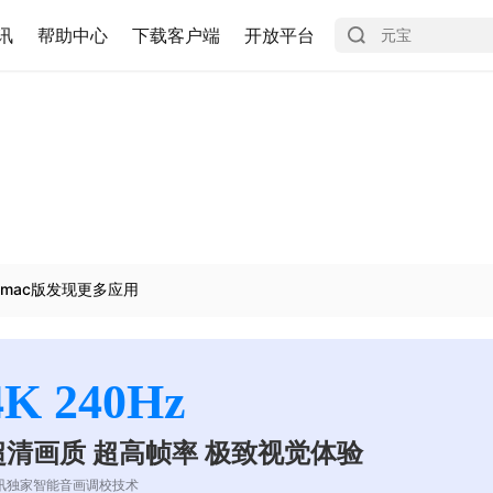
讯
帮助中心
下载客户端
开放平台
mac版发现更多应用
4K 240Hz
超清画质 超高帧率 极致视觉体验
讯独家智能音画调校技术