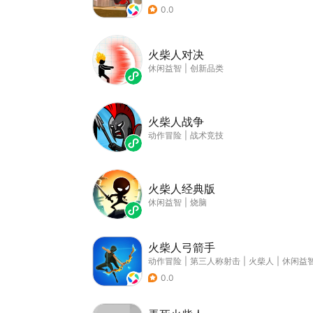
0.0
火柴人对决
休闲益智
|
创新品类
火柴人战争
动作冒险
|
战术竞技
火柴人经典版
休闲益智
|
烧脑
火柴人弓箭手
动作冒险
|
第三人称射击
|
火柴人
|
休闲益
0.0