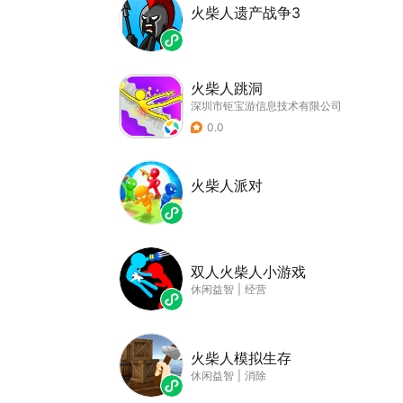
火柴人遗产战争3
火柴人跳洞
深圳市钜宝游信息技术有限公司
0.0
火柴人派对
双人火柴人小游戏
休闲益智
|
经营
火柴人模拟生存
休闲益智
|
消除