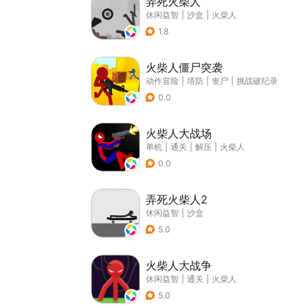
弄死火柴人
休闲益智
|
沙盒
|
火柴人
1.8
火柴人僵尸突袭
动作冒险
|
塔防
|
丧尸
|
挑战破纪录
0.0
火柴人大战场
单机
|
通关
|
解压
|
火柴人
0.0
弄死火柴人2
休闲益智
|
沙盒
5.0
火柴人大战争
休闲益智
|
通关
|
火柴人
5.0