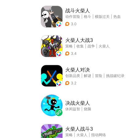
战斗火柴人
动作冒险
|
格斗
|
横版过关
|
热血
3.0
火柴人大战3
策略
|
收集
|
战争
|
火柴人
3.4
火柴人对决
创新品类
|
解谜
|
冒险
|
挑战破纪录
3.2
决战火柴人
休闲益智
|
烧脑
火柴人战斗3
策略
|
火柴人
|
指动网络