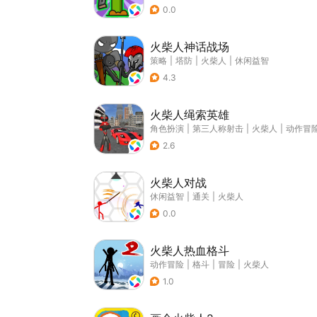
0.0
火柴人神话战场
策略
|
塔防
|
火柴人
|
休闲益智
4.3
火柴人绳索英雄
角色扮演
|
第三人称射击
|
火柴人
|
动作冒
2.6
火柴人对战
休闲益智
|
通关
|
火柴人
0.0
火柴人热血格斗
动作冒险
|
格斗
|
冒险
|
火柴人
1.0