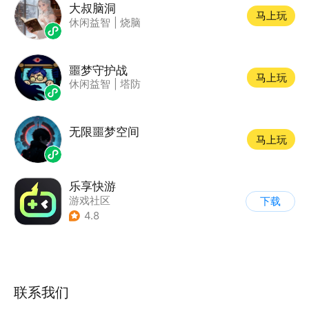
大叔脑洞
马上玩
休闲益智
|
烧脑
噩梦守护战
马上玩
休闲益智
|
塔防
无限噩梦空间
马上玩
乐享快游
游戏社区
下载
4.8
联系我们