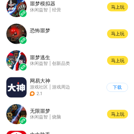
噩梦模拟器
马上玩
休闲益智
|
经营
恐怖噩梦
马上玩
噩梦逃生
马上玩
休闲益智
|
创新品类
网易大神
游戏社区
|
游戏周边
下载
2.1
无限噩梦
马上玩
休闲益智
|
烧脑