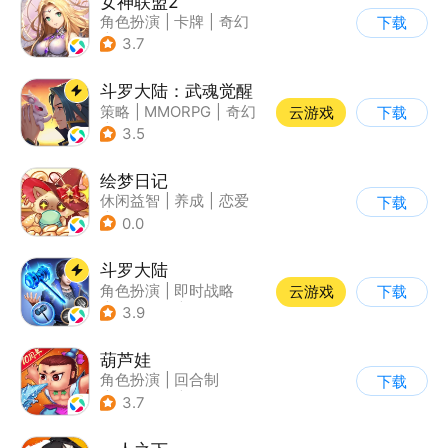
女神联盟2
角色扮演
|
卡牌
|
奇幻
下载
|
美少女
3.7
斗罗大陆：武魂觉醒
策略
|
MMORPG
|
奇幻
云游戏
下载
|
斗罗大陆
3.5
绘梦日记
休闲益智
|
养成
|
恋爱
下载
|
乙女
0.0
斗罗大陆
角色扮演
|
即时战略
云游戏
下载
|
小说改编
|
斗罗大陆
3.9
葫芦娃
角色扮演
|
回合制
下载
|
动漫改编
|
葫芦娃
3.7