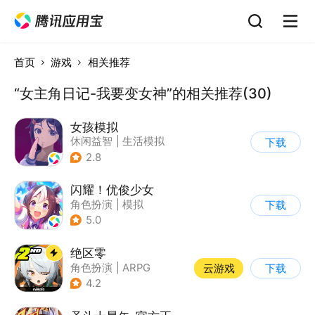
首页
游戏
相关推荐
“女主角日记-我要变女神”的相关推荐(30)
女孩模拟
休闲益智
|
生活模拟
下载
|
校园
|
卡通
2.8
闪耀！优俊少女
角色扮演
|
模拟
下载
|
女性向
|
二次元
5.0
绝区零
角色扮演
|
ARPG
云游戏
下载
|
冒险
|
美少女
4.2