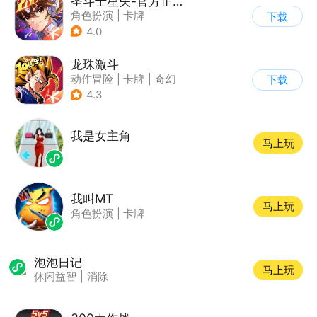
圣斗士星矢-官方正版(腾讯)
角色扮演
|
卡牌
下载
|
动漫改编
4.0
|
圣斗士星矢
龙珠激斗
动作冒险
|
卡牌
|
奇幻
下载
|
龙珠
4.3
我是女主角
马上玩
我叫MT
马上玩
角色扮演
|
卡牌
泡泡日记
马上玩
休闲益智
|
消除