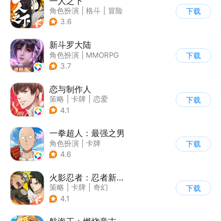
一人之下
角色扮演
|
格斗
|
冒险
下载
|
一人之下
3.6
新斗罗大陆
角色扮演
|
MMORPG
下载
|
奇幻
|
斗罗大陆
3.7
恋与制作人
策略
|
卡牌
|
恋爱
下载
|
乙女
4.1
一拳超人：最强之男
角色扮演
|
卡牌
下载
|
动漫改编
|
一拳超人
4.6
火影忍者：忍者新世代
策略
|
卡牌
|
奇幻
下载
|
火影
4.1