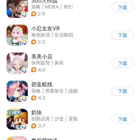
300大作战
策略
|
MOBA
|
奇幻
下载
|
5v5
2.8
小忍女友VR
角色扮演
|
生活模拟
下载
|
恋爱
|
二次元
2.3
美美小店
休闲益智
|
换装
下载
|
女性向
|
卡通
4.0
碧蓝航线
策略
|
弹幕射击
|
战舰
下载
|
美少女
4.3
奶块
创新品类
|
沙盒
|
冒险
下载
|
开放世界
3.7