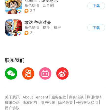
航海王：燃烧意志
角色扮演
|
回合制
下载
|
奇幻
|
海贼王
3.7
敢达 争锋对决
角色扮演
|
格斗
|
机甲
下载
|
敢达
3.1
联系我们
|
|
|
|
|
关于腾讯
About Tencent
服务条款
商务洽谈
腾讯招聘
|
|
|
|
|
腾讯公益
版权所有
用户权限
隐私政策
侵权投诉指引
用户协议