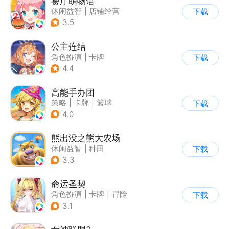
餐厅萌物语
休闲益智
|
店铺经营
下载
|
美食
|
萌系
3.5
公主连结
角色扮演
|
卡牌
下载
|
异世界
|
公主连结
4.4
高能手办团
策略
|
卡牌
|
篮球
下载
|
美少女
4.0
熊出没之熊大农场
休闲益智
|
种田
下载
|
田园生活
|
熊出没
3.3
命运圣契
角色扮演
|
卡牌
|
冒险
下载
|
美少女
3.1