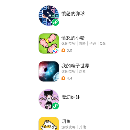
愤怒的弹球
愤怒的小猪
休闲益智
|
冒险
|
卡通
|
Q版
0.0
我的粒子世界
休闲益智
|
沙盒
4.4
魔幻娃娃
叨鱼
游戏攻略
|
其他