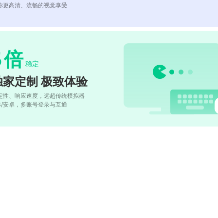
你更高清、流畅的视觉享受
5
倍
稳定
独家定制 极致体验
定性、响应速度，远超传统模拟器
OS/安卓，多账号登录与互通