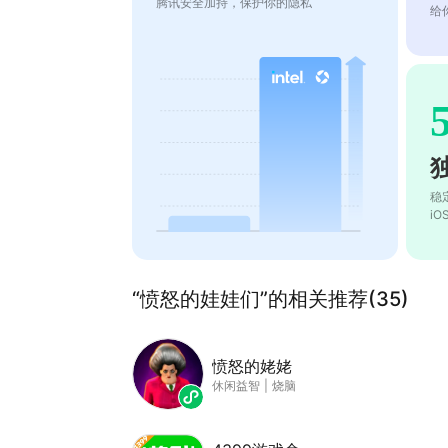
腾讯安全加持，保护你的隐私
给
稳
i
“愤怒的娃娃们”的相关推荐(35)
愤怒的姥姥
休闲益智
|
烧脑