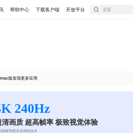
讯
帮助中心
下载客户端
开放平台
mac版发现更多应用
4K 240Hz
超清画质 超高帧率 极致视觉体验
讯独家智能音画调校技术