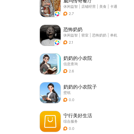
威玛传奇餐厅
休闲益智
|
店铺经营
|
美食
|
卡通
2.7
恐怖奶奶
休闲益智
|
密室
|
恐怖奶奶
|
单机
2.1
奶奶的小农院
信息查询
2.6
奶奶的小农院子
壁纸
0.0
宁行美好生活
综合服务
0.0