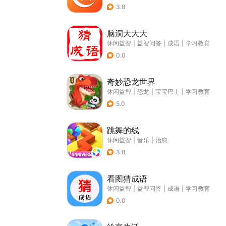
3.8
脑洞大大大
休闲益智
|
益智问答
|
成语
|
学习教育
0.0
奇妙恐龙世界
休闲益智
|
恐龙
|
宝宝巴士
|
学习教育
5.0
跳舞的线
休闲益智
|
音乐
|
治愈
3.8
看图猜成语
休闲益智
|
益智问答
|
成语
|
学习教育
0.0