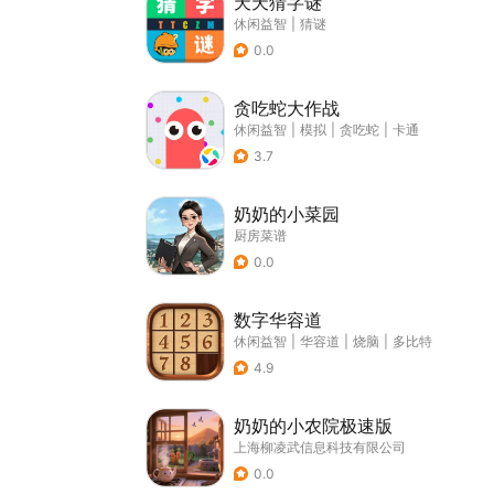
天天猜字谜
休闲益智
|
猜谜
0.0
贪吃蛇大作战
休闲益智
|
模拟
|
贪吃蛇
|
卡通
3.7
奶奶的小菜园
厨房菜谱
0.0
数字华容道
休闲益智
|
华容道
|
烧脑
|
多比特
4.9
奶奶的小农院极速版
上海柳凌武信息科技有限公司
0.0