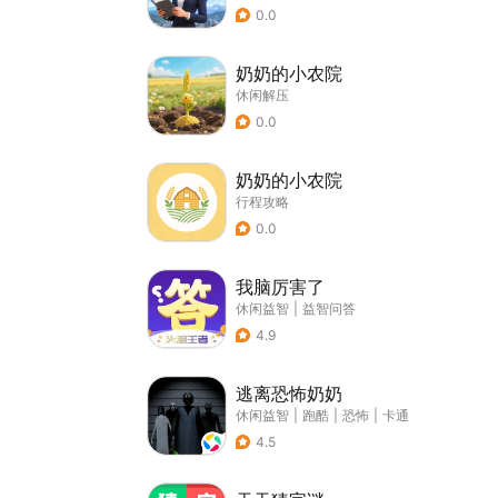
0.0
奶奶的小农院
休闲解压
0.0
奶奶的小农院
行程攻略
0.0
我脑厉害了
休闲益智
|
益智问答
4.9
逃离恐怖奶奶
休闲益智
|
跑酷
|
恐怖
|
卡通
4.5