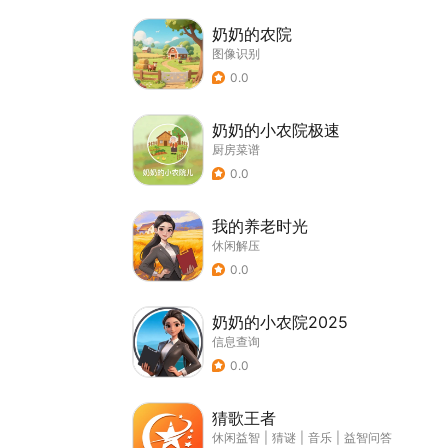
奶奶的农院
图像识别
0.0
奶奶的小农院极速
厨房菜谱
0.0
我的养老时光
休闲解压
0.0
奶奶的小农院2025
信息查询
0.0
猜歌王者
休闲益智
|
猜谜
|
音乐
|
益智问答