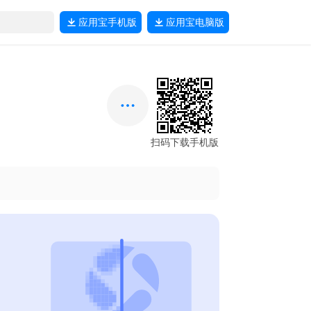
应用宝
手机版
应用宝
电脑版
扫码下载手机版