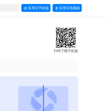
应用宝
手机版
应用宝
电脑版
扫码下载手机版