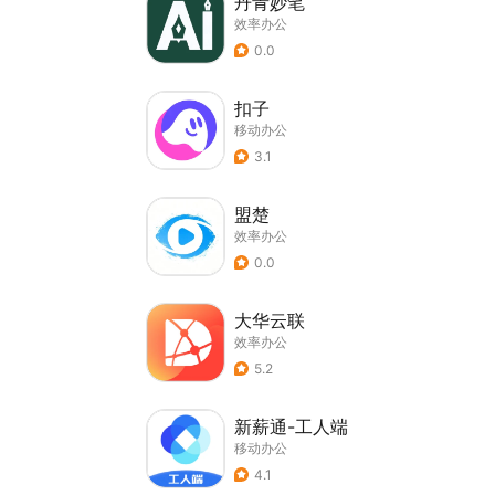
丹青妙笔
效率办公
0.0
扣子
移动办公
3.1
盟楚
效率办公
0.0
大华云联
效率办公
5.2
新薪通-工人端
移动办公
4.1