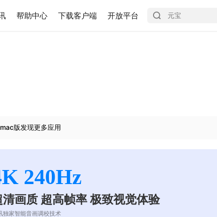
讯
帮助中心
下载客户端
开放平台
mac版发现更多应用
4K 240Hz
超清画质 超高帧率 极致视觉体验
讯独家智能音画调校技术