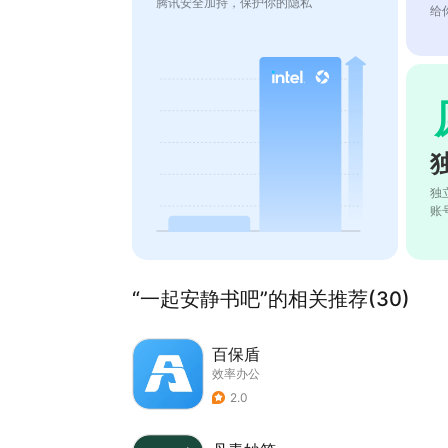
腾讯安全加持，保护你的隐私
给
独
账
“一起安静书吧”的相关推荐(30)
百保盾
效率办公
2.0