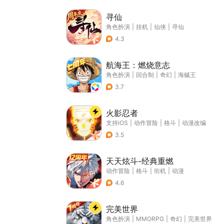
寻仙
角色扮演
|
挂机
|
仙侠
|
寻仙
4.3
航海王：燃烧意志
角色扮演
|
回合制
|
奇幻
|
海贼王
3.7
火影忍者
支持iOS
|
动作冒险
|
格斗
|
动漫改编
3.5
天天炫斗-经典重燃
动作冒险
|
格斗
|
街机
|
动漫
4.6
完美世界
角色扮演
|
MMORPG
|
奇幻
|
完美世界