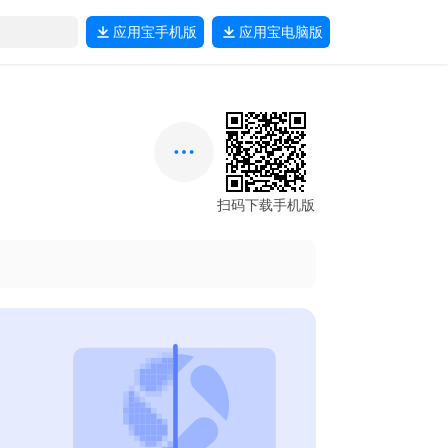
应用宝
手机版
应用宝
电脑版
扫码下载手机版