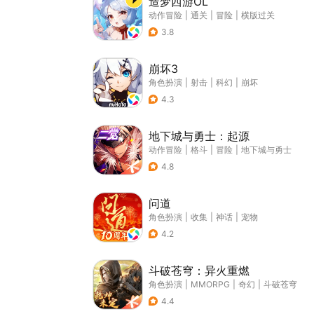
造梦西游OL
动作冒险
|
通关
|
冒险
|
横版过关
3.8
崩坏3
角色扮演
|
射击
|
科幻
|
崩坏
4.3
地下城与勇士：起源
动作冒险
|
格斗
|
冒险
|
地下城与勇士
4.8
问道
角色扮演
|
收集
|
神话
|
宠物
4.2
斗破苍穹：异火重燃
角色扮演
|
MMORPG
|
奇幻
|
斗破苍穹
4.4