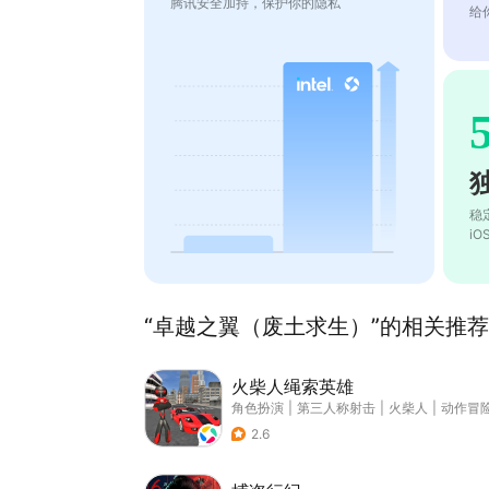
腾讯安全加持，保护你的隐私
给
稳
i
“卓越之翼（废土求生）”的相关推荐(
火柴人绳索英雄
角色扮演
|
第三人称射击
|
火柴人
|
动作冒
2.6