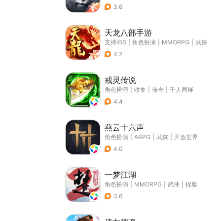
3.6
天龙八部手游
支持iOS
|
角色扮演
|
MMORPG
|
武侠
4.2
戒灵传说
角色扮演
|
收集
|
传奇
|
千人同屏
4.4
燕云十六声
角色扮演
|
ARPG
|
武侠
|
开放世界
4.0
一梦江湖
角色扮演
|
MMORPG
|
武侠
|
捏脸
3.6