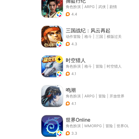
捕盗行纪
角色扮演
|
ARPG
|
武侠
|
剧情
4.4
三国战纪：风云再起
动作冒险
|
格斗
|
三国
|
横版过关
4.3
时空猎人
角色扮演
|
格斗
|
冒险
|
时空猎人
4.1
鸣潮
角色扮演
|
ARPG
|
冒险
|
开放世界
4.1
世界Online
角色扮演
|
MMORPG
|
冒险
|
世界OL
3.3