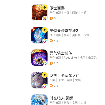
傲世西游
角色扮演
|
卡牌
|
西游
|
卡通
3.6
奥特曼传奇英雄2
动作冒险
|
格斗
|
奥特曼
|
卡通
4.3
元气骑士前传
角色扮演
|
Roguelike
|
地牢
|
像素风
2.7
龙族：卡塞尔之门
策略
|
卡牌
|
冒险
|
龙族
3.3
时空猎人·觉醒
角色扮演
|
冒险
|
贪玩
|
街机