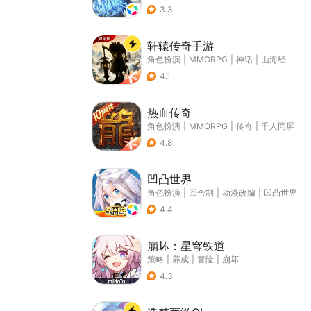
3.3
轩辕传奇手游
角色扮演
|
MMORPG
|
神话
|
山海经
4.1
热血传奇
角色扮演
|
MMORPG
|
传奇
|
千人同屏
4.8
凹凸世界
角色扮演
|
回合制
|
动漫改编
|
凹凸世界
4.4
崩坏：星穹铁道
策略
|
养成
|
冒险
|
崩坏
4.3