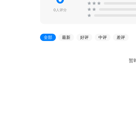
0人评分
全部
最新
好评
中评
差评