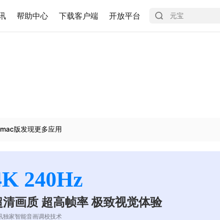
讯
帮助中心
下载客户端
开放平台
mac版发现更多应用
4K 240Hz
超清画质 超高帧率 极致视觉体验
讯独家智能音画调校技术