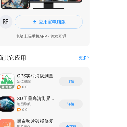
应用宝电脑版
电脑上玩手机APP · 跨端互通
商其它应用
更多
GPS实时海拔测量
定位追踪
详情
0.0
3D卫星高清街景实景
地图导航
详情
0.0
黑白照片破损修复
图片美化
下载