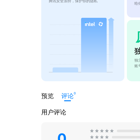
腾讯安全加持，保护你的隐私
给
独
账
0
预览
评论
用户评论
0