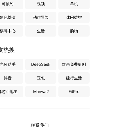
可预约
视频
单机
角色扮演
动作冒险
休闲益智
棋牌中心
生活
购物
友热搜
光环助手
DeepSeek
红果免费短剧
抖音
豆包
建行生活
禅游斗地主
Manwa2
FitPro
联系我们