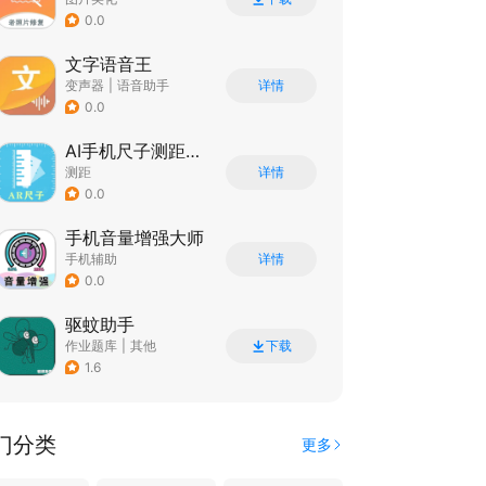
0.0
文字语音王
变声器
|
语音助手
详情
0.0
AI手机尺子测距识别
测距
详情
0.0
手机音量增强大师
手机辅助
详情
0.0
驱蚊助手
作业题库
|
其他
下载
|
知识共享
1.6
门分类
更多