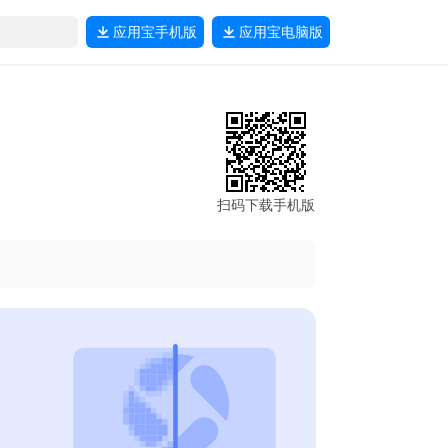
应用宝
手机版
应用宝
电脑版
扫码下载手机版