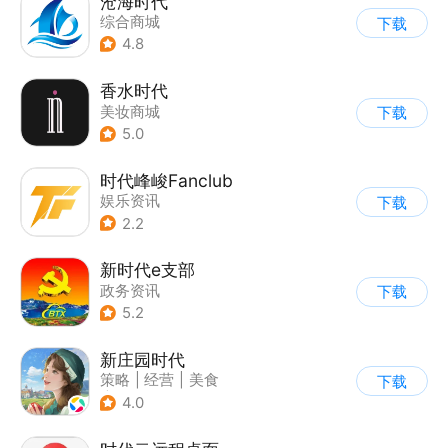
沧海时代
综合商城
下载
4.8
香水时代
美妆商城
下载
5.0
时代峰峻Fanclub
娱乐资讯
下载
2.2
新时代e支部
政务资讯
下载
5.2
新庄园时代
策略
|
经营
|
美食
下载
|
自由交易
4.0