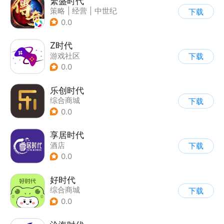
繁盛时代
策略
|
经营
|
中世纪
下载
|
塔防
0.0
Z时代
游戏社区
下载
0.0
乐创时代
综合商城
下载
0.0
享居时代
酒店
下载
0.0
好时代
综合商城
下载
0.0