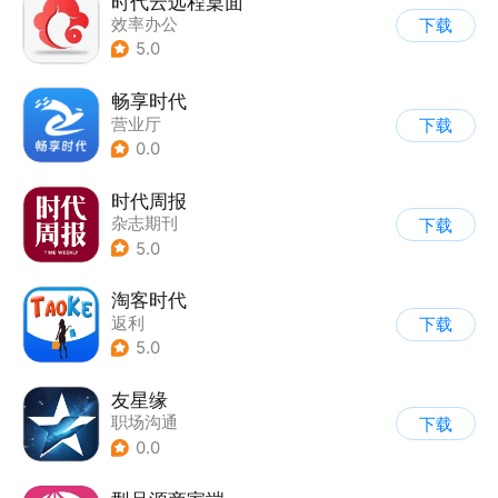
时代云远程桌面
效率办公
下载
5.0
畅享时代
营业厅
下载
0.0
时代周报
杂志期刊
下载
5.0
淘客时代
返利
下载
5.0
友星缘
职场沟通
下载
0.0