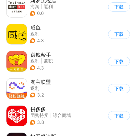
新罗免税店
海淘
|
返利
下载
0.0
咸鱼
返利
下载
4.3
赚钱帮手
返利
|
兼职
下载
4.3
淘宝联盟
返利
下载
3.2
拼多多
团购特卖
|
综合商城
下载
3.8