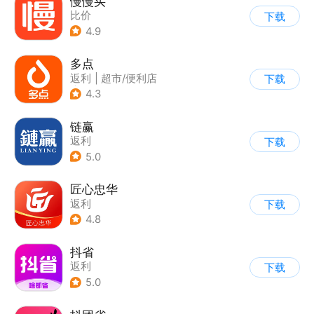
慢慢买
比价
下载
4.9
多点
返利
|
超市/便利店
下载
|
生鲜/买菜
4.3
链赢
返利
下载
5.0
匠心忠华
返利
下载
4.8
抖省
返利
下载
5.0