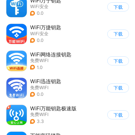
WiFi万宁钥匙
WiFi安全
下载
0.0
WiFi万捷钥匙
WiFi安全
下载
0.0
WiFi网络连接钥匙
免费WIFI
下载
1.0
WiFi迅连钥匙
免费WIFI
下载
0.0
WiFi万能钥匙极速版
免费WIFI
下载
3.3