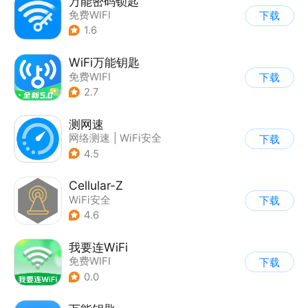
万能密码锁匙
免费WIFI
下载
1.6
WiFi万能钥匙
免费WIFI
下载
2.7
测网速
网络测速
|
WiFi安全
下载
4.5
Cellular-Z
WiFi安全
下载
4.6
我要连WiFi
免费WIFI
下载
0.0