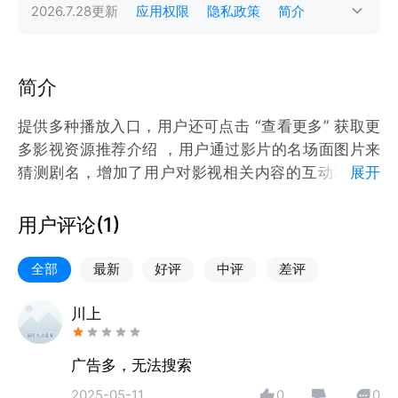
2026.7.28
更新
应用权限
隐私政策
简介
简介
提供多种播放入口，用户还可点击 “查看更多” 获取更
多影视资源推荐介绍 ，用户通过影片的名场面图片来
猜测剧名，增加了用户对影视相关内容的互动和娱乐
展开
性。支持拍照提取文本，可作为提词器使用。用户创建
或导入文本，开启悬浮窗权限后，在录制软件拍摄时就
用户评论(
1
)
能显示台词，界面还能统计字数和预计录制时间，方便
用户保存台词或直接拍摄 。
全部
最新
好评
中评
差评
川上
广告多，无法搜索
2025-05-11
0
0