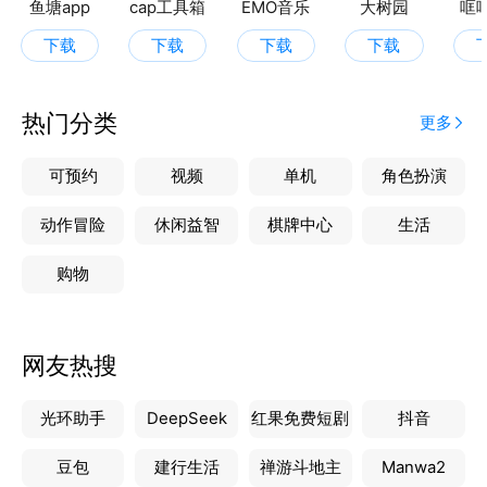
鱼塘app
cap工具箱
EMO音乐
大树园
哐
下载
下载
下载
下载
热门分类
更多
可预约
视频
单机
角色扮演
动作冒险
休闲益智
棋牌中心
生活
购物
网友热搜
光环助手
DeepSeek
红果免费短剧
抖音
豆包
建行生活
禅游斗地主
Manwa2