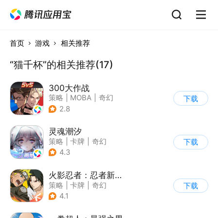
首页
游戏
相关推荐
“猫千杯”的相关推荐(17)
300大作战
策略
|
MOBA
|
奇幻
下载
|
5v5
2.8
灵魂潮汐
策略
|
卡牌
|
奇幻
下载
|
美少女
4.3
火影忍者：忍者新世代
策略
|
卡牌
|
奇幻
下载
|
火影
4.1