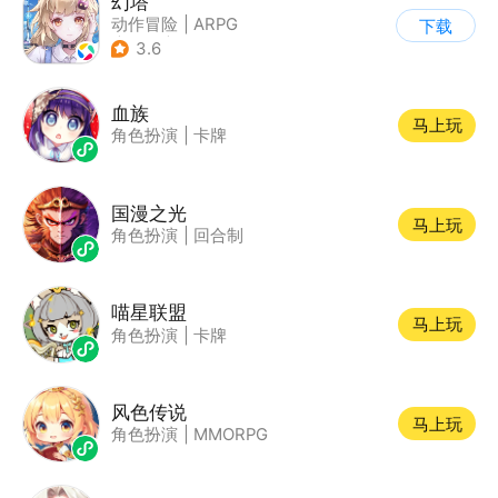
幻塔
动作冒险
|
ARPG
下载
|
奇幻
|
开放世界
3.6
血族
马上玩
角色扮演
|
卡牌
国漫之光
马上玩
角色扮演
|
回合制
喵星联盟
马上玩
角色扮演
|
卡牌
风色传说
马上玩
角色扮演
|
MMORPG