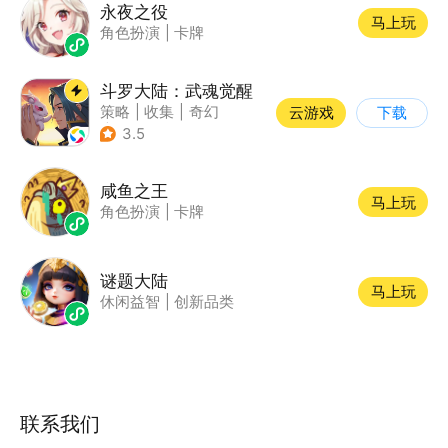
永夜之役
马上玩
角色扮演
|
卡牌
斗罗大陆：武魂觉醒
策略
|
收集
|
奇幻
云游戏
下载
|
斗罗大陆
3.5
咸鱼之王
马上玩
角色扮演
|
卡牌
谜题大陆
马上玩
休闲益智
|
创新品类
联系我们