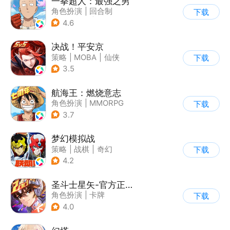
一拳超人：最强之男
角色扮演
|
回合制
下载
|
动漫改编
|
一拳超人
4.6
决战！平安京
策略
|
MOBA
|
仙侠
下载
|
阴阳师
3.5
航海王：燃烧意志
角色扮演
|
MMORPG
下载
|
奇幻
|
海贼王
3.7
梦幻模拟战
策略
|
战棋
|
奇幻
下载
|
二次元
4.2
圣斗士星矢-官方正版(腾讯)
角色扮演
|
卡牌
下载
|
动漫改编
4.0
|
圣斗士星矢