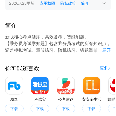
2026.7.28
更新
应用权限
隐私政策
简介
简介
新版核心考点题库，高效备考，智能刷题。
【乘务员考试学知题】包含乘务员考试的所有知识点，
涵盖模拟考试、章节练习、随机练习、错题重做、收藏
展开
等功能模块，学员通过章节练习来判断自己缺失的知识
点和薄弱环节，通过错题重做功能，来补足学员短板，
你可能还喜欢
更多
助力考试通关！ 我们的题库包含了乘务员考试的高质
量试题（含历年真题），通过在线刷题，在线模拟考
试，错题精准练习，可以帮助您提高学习效率，巩固学
习效果，快速通关乘务员考试。
粉笔
考试宝
公考雷达
安安车生活
舞蹈
下载
下载
下载
下载