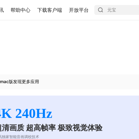
讯
帮助中心
下载客户端
开放平台
mac版发现更多应用
4K 240Hz
超清画质 超高帧率 极致视觉体验
讯独家智能音画调校技术