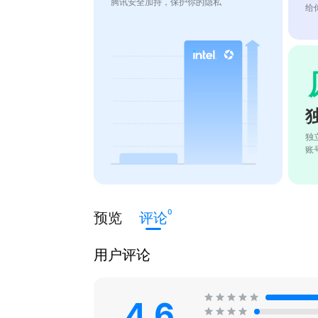
腾讯安全加持，保护你的隐私
给
独
账
0
预览
评论
用户评论
4.6