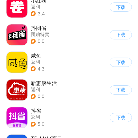
小红卷
返利
下载
3.4
抖团省
团购特卖
下载
0.0
咸鱼
返利
下载
4.3
新惠康生活
返利
下载
0.0
抖省
返利
下载
5.0