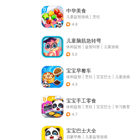
中华美食
儿童益智游戏
|
烹饪
4.6
儿童脑筋急转弯
休闲益智
|
益智问答
|
儿童游戏
5.0
宝宝早餐车
休闲益智
|
烹饪
|
宝宝巴士
|
儿童游戏
4.5
宝宝手工零食
休闲益智
|
烹饪
|
宝宝巴士
|
学习教育
4.7
宝宝巴士大全
启蒙早教
|
儿童益智游戏