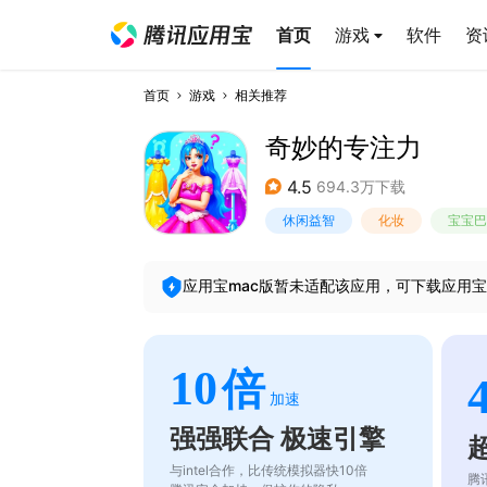
首页
游戏
软件
资
首页
游戏
相关推荐
奇妙的专注力
4.5
694.3万下载
休闲益智
化妆
宝宝巴
应用宝mac版暂未适配该应用，可下载应用宝
10
倍
加速
强强联合 极速引擎
与intel合作，比传统模拟器快10倍
腾