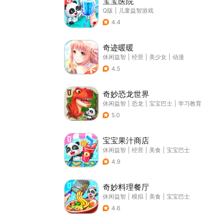
宝宝医院
Q版
|
儿童益智游戏
4.4
奇迹暖暖
休闲益智
|
经营
|
美少女
|
动漫
4.5
奇妙恐龙世界
休闲益智
|
恐龙
|
宝宝巴士
|
学习教育
5.0
宝宝果汁商店
休闲益智
|
经营
|
美食
|
宝宝巴士
4.9
奇妙料理餐厅
休闲益智
|
模拟
|
美食
|
宝宝巴士
4.6