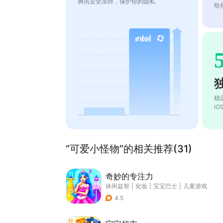
腾讯安全加持，保护你的隐私
给
稳
i
“可爱小怪物”的相关推荐(31)
奇妙的专注力
休闲益智
|
化妆
|
宝宝巴士
|
儿童游戏
4.5