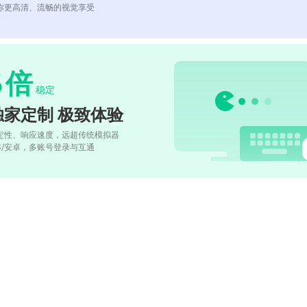
你更高清、流畅的视觉享受
5
倍
稳定
独家定制 极致体验
定性、响应速度，远超传统模拟器
OS/安卓，多账号登录与互通