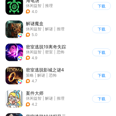
海龟汤
休闲益智
|
推理
下载
|
文字游戏
4.0
解谜魔盒
休闲益智
|
解谜
|
推理
下载
|
烧脑
5.0
密室逃脱19离奇失踪
休闲益智
|
密室
|
恐怖
下载
|
密室逃脱
4.9
密室逃脱影城之谜4
策略
|
解谜
|
恐怖
下载
|
密室逃脱
4.7
案件大师
休闲益智
|
解谜
|
推理
下载
|
卡通
4.2