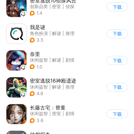
密室逃脱10侦探风云
创新品类
|
密室
|
侦探
下载
|
密室逃脱
1.4
我是谜
角色扮演
|
解谜
|
推理
下载
|
文字游戏
3.5
奈里
休闲益智
|
解谜
|
剧情
下载
|
卡通
1.0
密室逃脱16神殿遗迹
休闲益智
|
解谜
|
推理
下载
|
密室逃脱
4.8
长藤古宅：替童
休闲益智
|
密室
|
剧情
下载
|
解谜
3.6