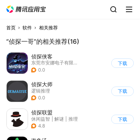
首页
软件
相关推荐
“侦探一哥”的相关推荐(16)
侦探侠客
东莞市安娜电子有限公司
下载
0.0
侦探大师
逻辑推理
下载
0.0
侦探联盟
休闲益智
|
解谜
|
推理
下载
|
侦探
4.8