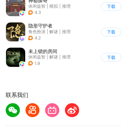
神都探奇
休闲益智
|
模拟
|
推理
下载
|
神都探奇
4.3
隐形守护者
角色扮演
|
解谜
|
推理
下载
|
端游移植
4.2
未上锁的房间
休闲益智
|
解谜
|
推理
下载
|
端游移植
1.9
联系我们