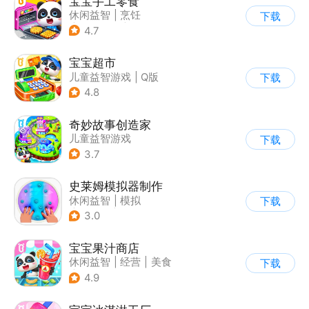
宝宝手工零食
休闲益智
|
烹饪
下载
|
宝宝巴士
|
学习教育
4.7
宝宝超市
儿童益智游戏
|
Q版
下载
4.8
奇妙故事创造家
儿童益智游戏
下载
3.7
史莱姆模拟器制作
休闲益智
|
模拟
下载
|
史莱姆
|
卡通
3.0
宝宝果汁商店
休闲益智
|
经营
|
美食
下载
|
宝宝巴士
4.9