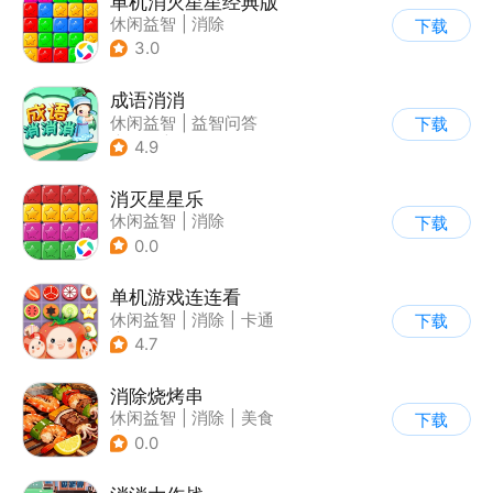
单机消灭星星经典版
休闲益智
|
消除
下载
3.0
成语消消
休闲益智
|
益智问答
下载
|
成语
|
学习教育
4.9
消灭星星乐
休闲益智
|
消除
下载
0.0
单机游戏连连看
休闲益智
|
消除
|
卡通
下载
|
创新品类
4.7
消除烧烤串
休闲益智
|
消除
|
美食
下载
|
清新
0.0