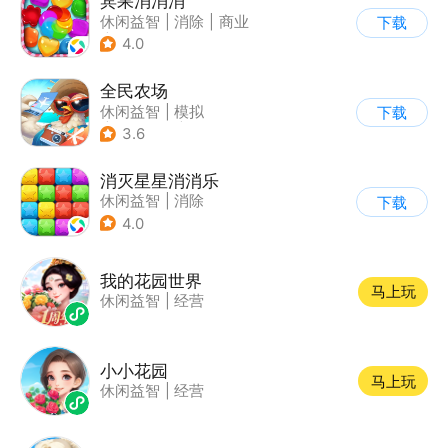
宾果消消消
休闲益智
|
消除
|
商业
下载
|
宾果消消消
4.0
全民农场
休闲益智
|
模拟
下载
|
田园生活
|
卡通
3.6
消灭星星消消乐
休闲益智
|
消除
下载
4.0
我的花园世界
马上玩
休闲益智
|
经营
小小花园
马上玩
休闲益智
|
经营