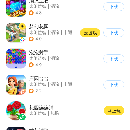
消灭宝石
休闲益智
|
消除
下载
4.8
梦幻花园
休闲益智
|
消除
|
卡通
云游戏
下载
|
创梦天地
4.0
泡泡射手
休闲益智
|
消除
下载
|
泡泡龙
|
多比特
4.9
庄园合合
休闲益智
|
消除
|
卡通
下载
|
腾讯
2.2
花园连连消
马上玩
休闲益智
|
烧脑