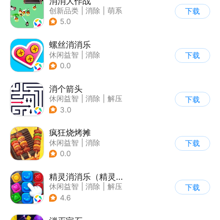
消消大作战
创新品类
|
消除
|
萌系
下载
|
单机
5.0
螺丝消消乐
休闲益智
|
消除
下载
0.0
消个箭头
休闲益智
|
消除
|
解压
下载
|
清新
3.0
疯狂烧烤摊
休闲益智
|
消除
下载
0.0
精灵消消乐（精灵版）
休闲益智
|
消除
|
解压
下载
|
单机
4.6