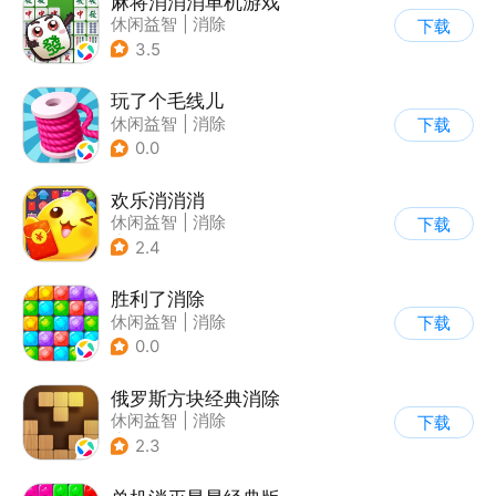
麻将消消消单机游戏
休闲益智
|
消除
下载
3.5
玩了个毛线儿
休闲益智
|
消除
下载
0.0
欢乐消消消
休闲益智
|
消除
下载
|
积分网赚
2.4
胜利了消除
休闲益智
|
消除
下载
0.0
俄罗斯方块经典消除
休闲益智
|
消除
下载
|
俄罗斯方块
2.3