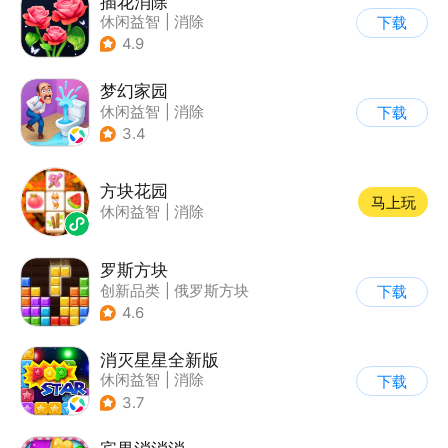
插花消除
休闲益智
|
消除
下载
4.9
梦幻家园
休闲益智
|
消除
下载
|
女性向
|
卡通
3.4
方块花园
马上玩
休闲益智
|
消除
罗斯方块
创新品类
|
俄罗斯方块
下载
|
脑洞
|
多比特
4.6
消灭星星全新版
休闲益智
|
消除
下载
3.7