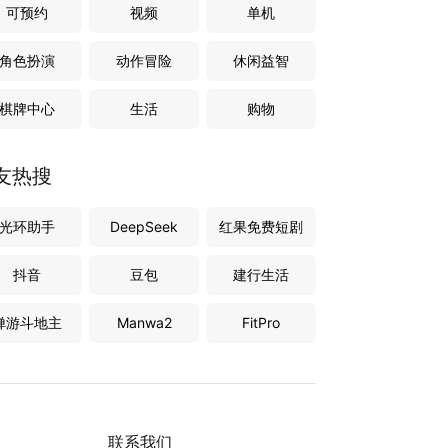
可预约
视频
单机
角色扮演
动作冒险
休闲益智
棋牌中心
生活
购物
友热搜
光环助手
DeepSeek
红果免费短剧
抖音
豆包
建行生活
禅游斗地主
Manwa2
FitPro
联系我们