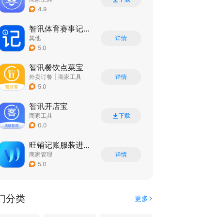
4.9
智讯体育赛事记分器
其他
详情
5.0
智讯餐饮点菜宝
外卖订餐
|
商家工具
详情
5.0
智讯开店宝
商家工具
下载
0.0
旺铺记账服装进销存软件
商家管理
详情
5.0
门分类
更多