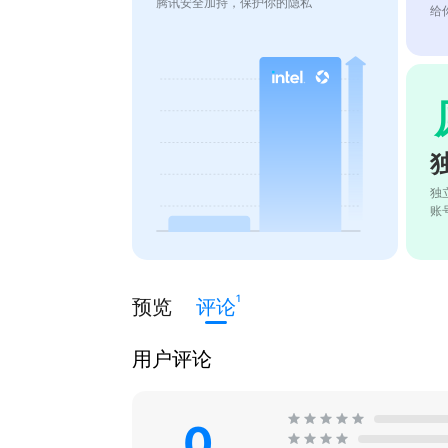
腾讯安全加持，保护你的隐私
给
独
账
1
预览
评论
用户评论
0