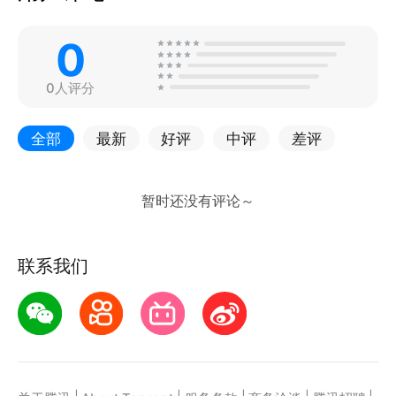
0
0人评分
全部
最新
好评
中评
差评
联系我们