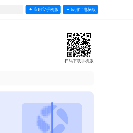
应用宝
手机版
应用宝
电脑版
扫码下载手机版