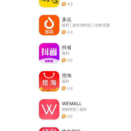
4.3
多点
返利
|
超市/便利店
|
生鲜/买菜
4.3
抖省
返利
5.0
挖淘
返利
3.9
WEMALL
团购特卖
|
返利
5.0