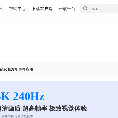
讯
帮助中心
下载客户端
开放平台
mac版发现更多应用
4K 240Hz
超清画质 超高帧率 极致视觉体验
讯独家智能音画调校技术