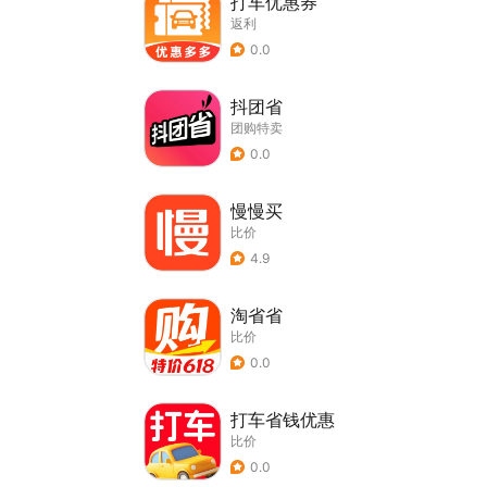
打车优惠券
返利
0.0
抖团省
团购特卖
0.0
慢慢买
比价
4.9
淘省省
比价
0.0
打车省钱优惠
比价
0.0