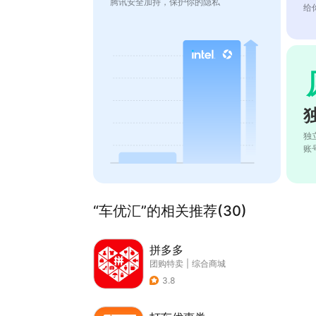
腾讯安全加持，保护你的隐私
给
独
账
“车优汇”的相关推荐(30)
拼多多
团购特卖
|
综合商城
3.8