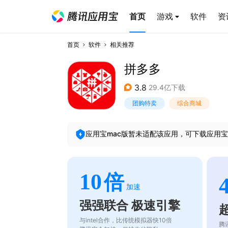
首页
游戏
软件
资
首页
软件
相关推荐
拼多多
3.8
29.4亿下载
团购特卖
综合商城
应用宝mac版暂未适配该应用，可下载应用宝
10
倍
加速
强强联合 极速引擎
与intel合作，比传统模拟器快10倍
腾