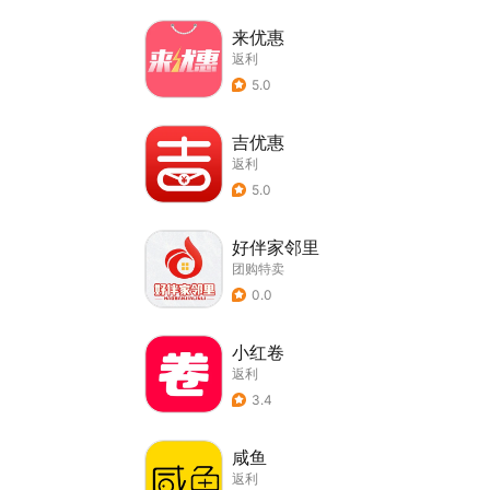
来优惠
返利
5.0
吉优惠
返利
5.0
好伴家邻里
团购特卖
0.0
小红卷
返利
3.4
咸鱼
返利