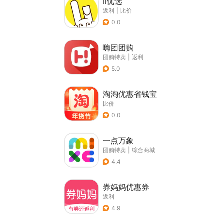
II优选
返利
|
比价
0.0
嗨团团购
团购特卖
|
返利
5.0
淘淘优惠省钱宝
比价
0.0
一点万象
团购特卖
|
综合商城
4.4
券妈妈优惠券
返利
4.9