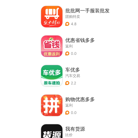
批批网一手服装批发
团购特卖
4.8
优惠省钱多多
返利
0.0
车优多
汽车交易
2.2
购物优惠多多
返利
0.0
我有货源
比价