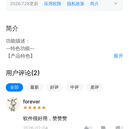
2026.7.28
更新
应用权限
隐私政策
简介
简介
功能描述：
--特色功能--
【产品特色】
展开
一、题材宝
1.特色题材库
用户评论(
2
)
特色题材库功能精心梳理海量题材，构建出全面且精细
的题材网络。深度剖析每个题材的投资逻辑，清晰呈现
全部
最新
好评
中评
差评
上下游产业链关系。在繁杂的市场中明确投资方向，把
握核心投资方向 。
forever
2.题材轮动
题材轮动功能每日对题材进行全面排名梳理，以直观形
软件很好用，赞赞赞
式展现市场主线题材的动态变化。通过大数据与专业算
2026-02-04
0
0