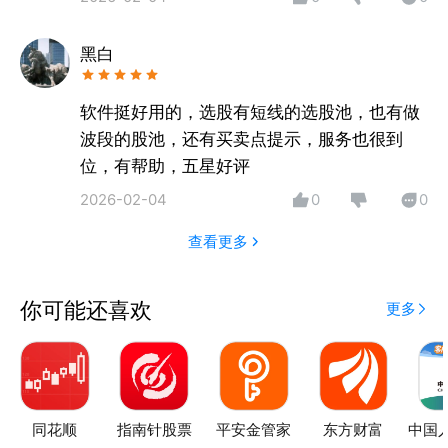
法，精准捕捉不同题材间的轮动节奏。及时跟上市场热
点切换，提升投资收益 。
黑白
3.新题材挖掘
新题材挖掘功能时刻关注政策变动、行业动态、突发热
点等信息。从政策类、市场主线类、突发事件类等多维
软件挺好用的，选股有短线的选股池，也有做
度，敏锐发现潜在新题材。深入评估题材潜力，提前布
波段的股池，还有买卖点提示，服务也很到
局。
位，有帮助，五星好评
二、龙头股池
2026-02-04
0
0
提供龙头启动、主升、二波、基因、趋势五个选股池，
多维度筛选，让你在不同行情阶段，都能迅速抓住龙头
查看更多
股，开启财富增长之旅 。
三、爱牛圈
你可能还喜欢
更多
提供龙头解盘、龙头实训、龙头战法三个模块，龙头解
盘可为投资者提供实时解盘直播龙头实训为投资者提供
相关投资文章，龙头战法为投资者提供专业的投资讲解
视频。
同花顺
指南针股票
平安金管家
东方财富