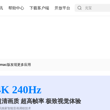
讯
帮助中心
下载客户端
开放平台
mac版发现更多应用
4K 240Hz
超清画质 超高帧率 极致视觉体验
讯独家智能音画调校技术