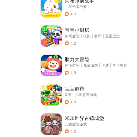
阿布睡前故事
儿童绘本故事
4.9
宝宝小厨房
休闲益智
|
模拟
|
餐厅
|
宝宝巴士
4.3
脑力大冒险
休闲益智
|
儿童游戏
|
卡通
|
学习教育
4.9
宝宝超市
Q版
|
儿童益智游戏
4.8
米加世界古镇城堡
儿童益智游戏
4.0