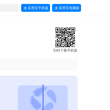
应用宝
手机版
应用宝
电脑版
扫码下载手机版