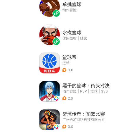
单挑篮球
动作冒险
水煮篮球
休闲益智
|
经营
篮球帝
篮球
0.0
黑子的篮球：街头对决
动作冒险
|
PvP
|
篮球
|
3v3
2.6
篮球传奇：扣篮比赛
广州合游网络科技有限公司
0.0