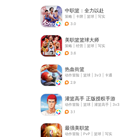
中职篮：全力以赴
策略
|
卡牌
|
篮球
|
写实
3.0
美职篮篮球大师
策略
|
经营
|
篮球
|
写实
3.6
热血街篮
动作冒险
|
篮球
|
3v3
|
卡通
2.9
灌篮高手 正版授权手游
动作冒险
|
篮球
|
灌篮高手
|
3v3
3.1
最强美职篮
动作冒险
|
PvP
|
篮球
|
写实