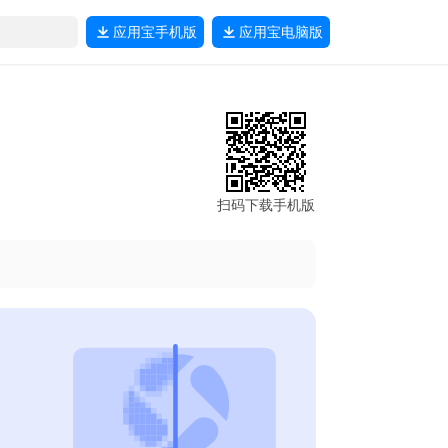
应用宝
手机版
应用宝
电脑版
扫码下载手机版