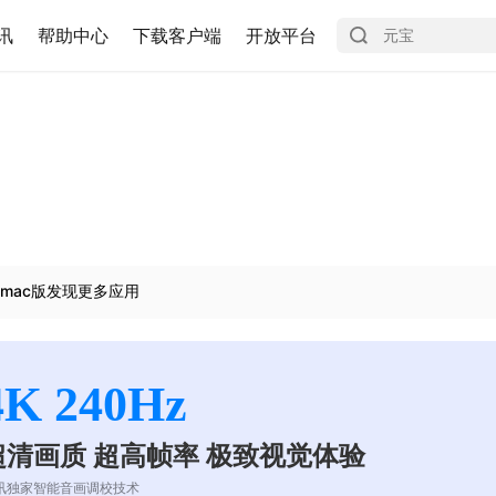
讯
帮助中心
下载客户端
开放平台
mac版发现更多应用
4K 240Hz
超清画质 超高帧率 极致视觉体验
讯独家智能音画调校技术