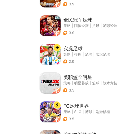
3.9
全民冠军足球
策略
|
团体经营
|
足球
|
足球经理
3.9
实况足球
策略
|
模拟
|
足球
|
实况足球
2.8
美职篮全明星
策略
|
明星养成
|
篮球
|
战术竞技
3.5
FC足球世界
策略
|
SLG
|
足球
|
端游移植
3.5