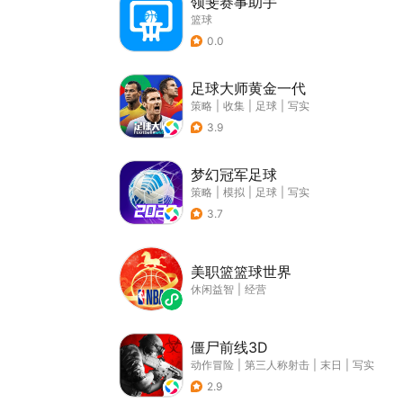
领斐赛事助手
篮球
0.0
足球大师黄金一代
策略
|
收集
|
足球
|
写实
3.9
梦幻冠军足球
策略
|
模拟
|
足球
|
写实
3.7
美职篮篮球世界
休闲益智
|
经营
僵尸前线3D
动作冒险
|
第三人称射击
|
末日
|
写实
2.9