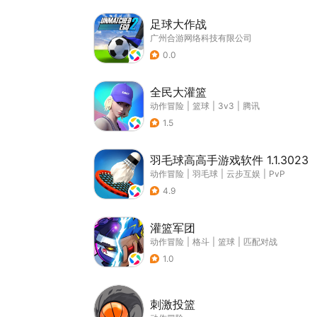
足球大作战
广州合游网络科技有限公司
0.0
全民大灌篮
动作冒险
|
篮球
|
3v3
|
腾讯
1.5
羽毛球高高手游戏软件 1.1.3023
动作冒险
|
羽毛球
|
云步互娱
|
PvP
4.9
灌篮军团
动作冒险
|
格斗
|
篮球
|
匹配对战
1.0
刺激投篮