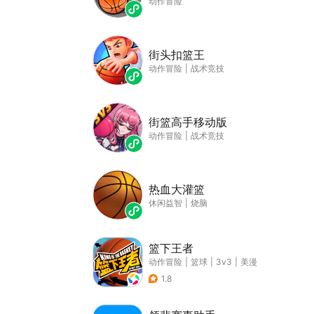
动作冒险
街头扣篮王
动作冒险
|
战术竞技
街篮高手移动版
动作冒险
|
战术竞技
热血大灌篮
休闲益智
|
烧脑
篮下王者
动作冒险
|
篮球
|
3v3
|
美漫
1.8