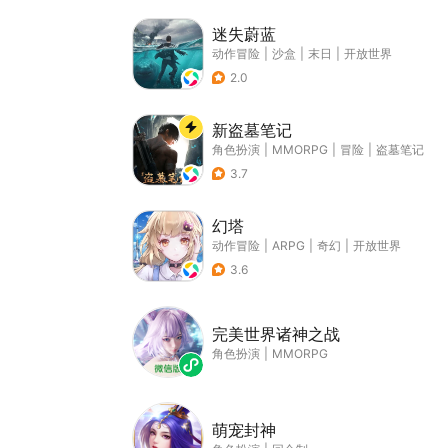
迷失蔚蓝
动作冒险
|
沙盒
|
末日
|
开放世界
2.0
新盗墓笔记
角色扮演
|
MMORPG
|
冒险
|
盗墓笔记
3.7
幻塔
动作冒险
|
ARPG
|
奇幻
|
开放世界
3.6
完美世界诸神之战
角色扮演
|
MMORPG
萌宠封神