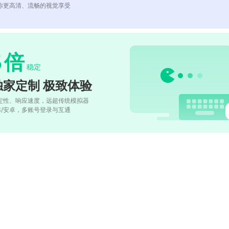
你更高清、流畅的视觉享受
5
倍
稳定
独家定制 极致体验
定性、响应速度，远超传统模拟器
OS/安卓，多账号登录与互通