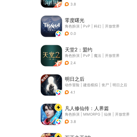
3.8
零度曙光
角色扮演
|
PvP
|
科幻
|
开放世界
0.0
天堂2：盟约
角色扮演
|
PvP
|
魔法
|
开放世界
2.4
明日之后
动作冒险
|
建造模拟
|
丧尸
|
明日之后
4.1
凡人修仙传：人界篇
角色扮演
|
MMORPG
|
仙侠
|
开放世界
3.8