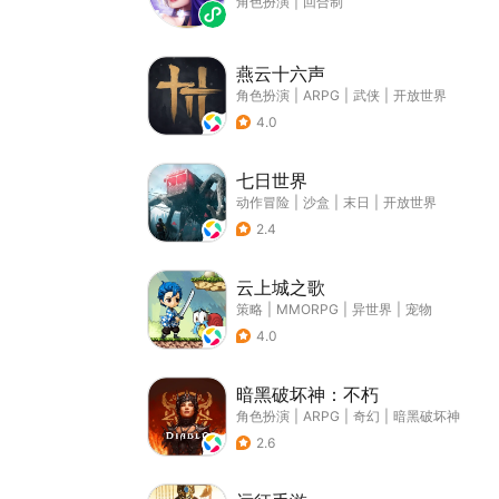
角色扮演
|
回合制
燕云十六声
角色扮演
|
ARPG
|
武侠
|
开放世界
4.0
七日世界
动作冒险
|
沙盒
|
末日
|
开放世界
2.4
云上城之歌
策略
|
MMORPG
|
异世界
|
宠物
4.0
暗黑破坏神：不朽
角色扮演
|
ARPG
|
奇幻
|
暗黑破坏神
2.6