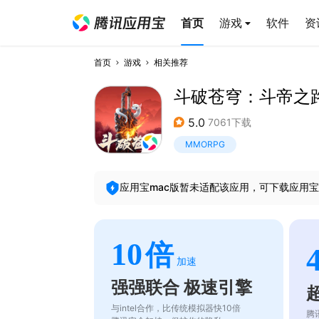
首页
游戏
软件
资
首页
游戏
相关推荐
斗破苍穹：斗帝之
5.0
7061下载
MMORPG
应用宝mac版暂未适配该应用，可下载应用宝
10
倍
加速
强强联合 极速引擎
与intel合作，比传统模拟器快10倍
腾