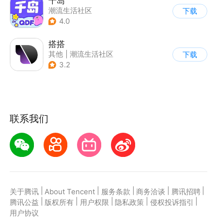
千岛
潮流生活社区
下载
4.0
搭搭
其他
|
潮流生活社区
下载
|
指南针
3.2
联系我们
|
|
|
|
|
关于腾讯
About Tencent
服务条款
商务洽谈
腾讯招聘
|
|
|
|
|
腾讯公益
版权所有
用户权限
隐私政策
侵权投诉指引
用户协议