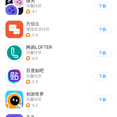
微光
兴趣社区
下载
4.1
方信云
潮流生活社区
下载
|
综合商城
3.4
网易LOFTER
兴趣社区
下载
4.9
百度贴吧
兴趣社区
下载
3.5
创游世界
兴趣社区
下载
4.2