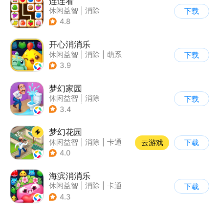
连连看
休闲益智
|
消除
下载
|
多比特
|
连线
4.8
开心消消乐
休闲益智
|
消除
|
萌系
下载
|
乐元素
3.9
梦幻家园
休闲益智
|
消除
下载
|
女性向
|
卡通
3.4
梦幻花园
休闲益智
|
消除
|
卡通
云游戏
下载
|
创梦天地
4.0
海滨消消乐
休闲益智
|
消除
|
卡通
下载
|
乐元素
4.3