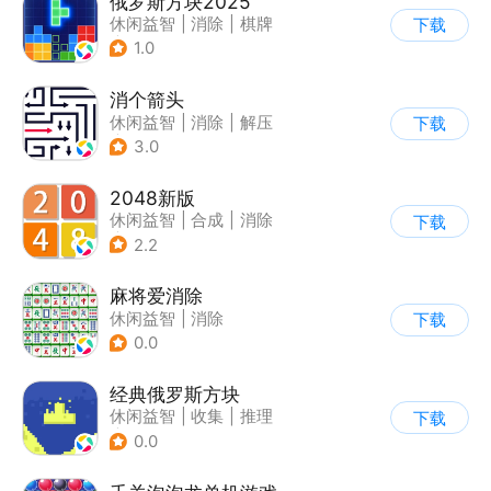
俄罗斯方块2025
休闲益智
|
消除
|
棋牌
下载
|
俄罗斯方块
1.0
消个箭头
休闲益智
|
消除
|
解压
下载
|
清新
3.0
2048新版
休闲益智
|
合成
|
消除
下载
|
2048
2.2
麻将爱消除
休闲益智
|
消除
下载
0.0
经典俄罗斯方块
休闲益智
|
收集
|
推理
下载
|
古风
0.0