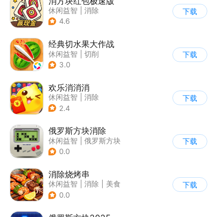
消方块红包极速版
休闲益智
|
消除
下载
|
积分网赚
4.6
经典切水果大作战
休闲益智
|
切削
下载
3.0
欢乐消消消
休闲益智
|
消除
下载
|
积分网赚
2.4
俄罗斯方块消除
休闲益智
|
俄罗斯方块
下载
|
消除
0.0
消除烧烤串
休闲益智
|
消除
|
美食
下载
|
清新
0.0