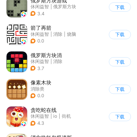
俄罗斯方块游戏
休闲益智
|
俄罗斯方块
下载
|
童年
|
消除
3.4
箭了再箭
休闲益智
|
消除
|
烧脑
下载
|
清新
0.0
俄罗斯方块消
休闲益智
|
消除
下载
|
俄罗斯方块
3.7
像素木块
消除类
下载
0.0
贪吃蛇在线
休闲益智
|
io
|
街机
下载
|
贪吃蛇
4.3