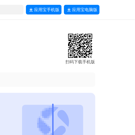
应用宝
手机版
应用宝
电脑版
扫码下载手机版