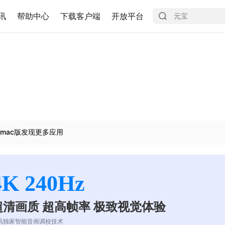
讯
帮助中心
下载客户端
开放平台
mac版发现更多应用
4K 240Hz
超清画质 超高帧率 极致视觉体验
讯独家智能音画调校技术