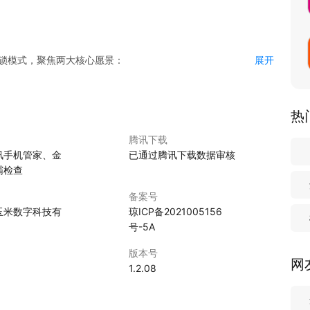
连锁模式，聚焦两大核心愿景：
展开
好物，正品保障，守护健康消费；
益，社交资源变长期收益。
富”双优生活！
热
腾讯下载
讯手机管家、金
已通过腾讯下载数据审核
霸检查
备案号
玉米数字科技有
琼ICP备2021005156
号-5A
版本号
网
1.2.08