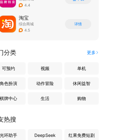
4.4
淘宝
综合商城
详情
4.5
门分类
更多
可预约
视频
单机
角色扮演
动作冒险
休闲益智
棋牌中心
生活
购物
友热搜
光环助手
DeepSeek
红果免费短剧