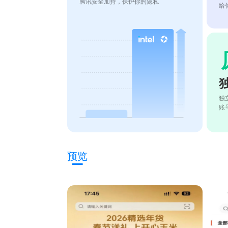
腾讯安全加持，保护你的隐私
给
独
账
预览