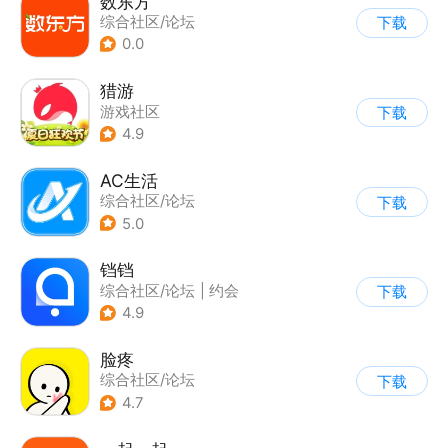
数东方
综合社区/论坛
下载
0.0
猎游
游戏社区
下载
|
综合社区/论坛
4.9
AC生活
综合社区/论坛
下载
5.0
铛铛
综合社区/论坛
|
约会
下载
4.9
脸疼
综合社区/论坛
下载
4.7